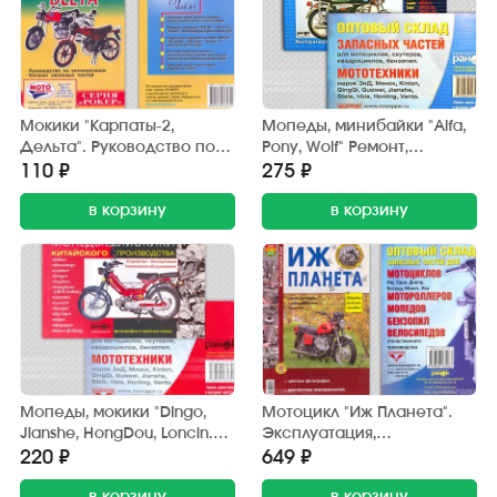
Мокики "Карпаты-2,
Мопеды, минибайки "Alfa,
Дельта". Руководство по
Pony, Wolf" Ремонт,
эксплуатации. Каталог
эксплуатация. Каталог
110 ₽
275 ₽
запчастей. А5, 63 стр.
деталей. 176 стр. "Ранок"
"Рокер"
в корзину
№12
в корзину
Мопеды, мокики "Dingo,
Мотоцикл "Иж Планета".
Jianshe, HongDou, Loncin.
Эксплуатация,
Устройство.
обслуживание, ремонт.
220 ₽
649 ₽
Эксплуатация.ТО. 48 стр.
(цв. альбом) 128 стр. "Мир