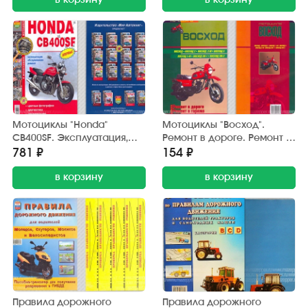
"Ранок" №1
в корзину
Автокниг"
в корзину
Мотоциклы "Honda"
Мотоциклы "Восход".
CB400SF. Эксплуатация,
Ремонт в дороге. Ремонт в
обслуживание, ремонт
гараже. Каталог деталей.
781 ₽
154 ₽
(цв. издание) 208 стр.
104 стр."Сверчок Ъ"
"Мир Автокниг"
в корзину
в корзину
Правила дорожного
Правила дорожного