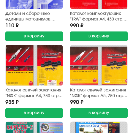
Детали и сборочные
Каталог комплектующих
единицы мотоциклов,
"TRW" формат А4, 430 стр.
мопедов, мотороллеров.
цветное издание 2008 г.
110 ₽
990 ₽
96 стр. "Ранок"
в корзину
в корзину
Каталог свечей зажигания
Каталог свечей зажигания
"NGK" формат А4, 780 стр.
"NGK" формат А5, 780 стр.
цветное издание 2009 г.
цветное издание 2009 г.
935 ₽
990 ₽
в корзину
в корзину