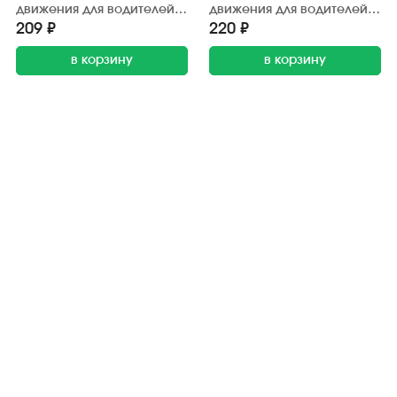
движения для водителей
движения для водителей
мопедов, скутеров,
тракторов и самоходных
209 ₽
220 ₽
мокиков и велосипедов.
машин. "РусьАвтокнига"
"РусьАвтокнига"
в корзину
в корзину