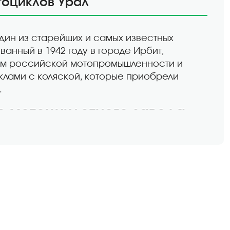
тоциклов Урал
ин из старейших и самых известных
анный в 1942 году в городе Ирбит,
лом российской мотопромышленности и
клами с коляской, которые приобрели
.
о мотоциклетного завода
 завод был основан как производственное
ественной войны. Изначально завод
отоциклов и транспортных средств для
гражданских мотоциклов, среди которых были