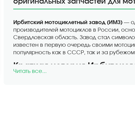
оригинальных запчастей для мо
Ирбитский мотоциклетный завод (ИМЗ)
— од
производителей мотоциклов в России, основ
Свердловская область. Завод стал симво
известен в первую очередь своими мотоци
популярность как в СССР, так и за рубежом
Краткая история Ирбитског
Читать все...
Основание и начало производства:
1942 год
— Ирбитский мотоциклетный
предприятие для нужд Великой Отеч
занимался производством военных м
армии.
В 1950-х годах ИМЗ наладил выпуск 