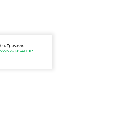
йта. Продолжая
 обработки данных
.
Услуги
Покупател
упления
Оптовая продажа
Запчасти в нали
ющие
Розничная продажа
Варианты доста