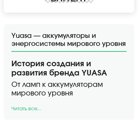
Yuasa — аккумуляторы и
энергосистемы мирового уровня
История создания и
развития бренда YUASA
От ламп к аккумуляторам
мирового уровня
Компания
Yuasa Battery, Inc.
ведёт свою
Читать все...
историю с
1918 года
, когда в японском
городе
Киото
инженер
Shichizaemon Yuasa
основал предприятие по производству
электрических ламп и батарей
.