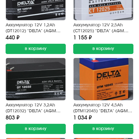
Аккумулятор 12V 1,2Ah
Аккумулятор 12V 2,5Ah
(DT12012) "DELTA" (AGM
(CT12025) "DELTA" (AGM
VRLA) 97х44х53
VRLA) 113х38х87 ( =)
440 ₽
1 155 ₽
(электромашины, ИБП)
в корзину
в корзину
Аккумулятор 12V 3,2Ah
Аккумулятор 12V 4,5Ah
(DT12032) "DELTA" (AGM
(DTM12045) "DELTA" (AGM
VRLA) 135х67х61
VRLA) 90х70х101
803 ₽
1 034 ₽
(электромашины, ИБП)
(электромашины, ИБП)
в корзину
в корзину