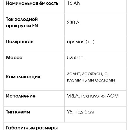
Номинальная ёмкость
1
6
Ah
Ток холодной
230
A
прокрутки
EN
Полярность
прямая
(
+
-
)
Масса
5250
гр.
залит, заряжен, с
Комплектация
клеммными болтами
Исполнение
VRLA
, технология
AGM
Тип клемм
Y
5, под болт
Габаритные размеры