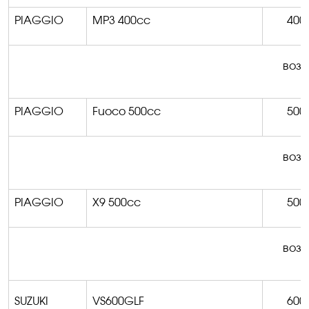
PIAGGIO
MP3 400cc
400
возм
PIAGGIO
Fuoco
500cc
500
возм
PIAGGIO
X9 500cc
500
возм
SUZUKI
VS600GLF
600