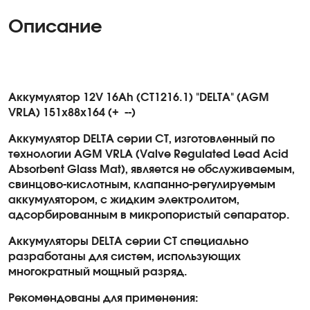
Описание
Аккумулятор 12V 16Ah (CT1216.1) "DELTA" (AGM
VRLA) 151х88х164 (+
--)
Аккумулятор
DELTA
серии
CT
, изготовленный по
технологии AGM VRLA
(
Valve
Regulated
Lead
Acid
Absorbent
Glass
Mat
), является не обслуживаемым,
свинцово-кислотным, клапанно-регулируемым
аккумулятором, с жидким электролитом,
адсорбированным в микропористый сепаратор.
Аккумуляторы
DELTA
серии
CT
специально
разработаны для систем, использующих
многократный мощный разряд.
Рекомендованы для применения: