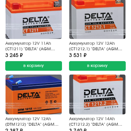
Аккумулятор 12V 11Ah
Аккумулятор 12V 12Ah
(CT1211) "DELTA" (AGM
(CT1212.1) "DELTA" (AGM
VRLA) 150х87х110 (+ --)
VRLA) 151х70х131 (+ --)
3 245 ₽
3 531 ₽
в корзину
в корзину
Аккумулятор 12V 12Ah
Аккумулятор 12V 14Ah
(DTM1212) "DELTA" (AGM
(CT1212.2) "DELTA" (AGM
VRLA) 151х98х95
VRLA) 151х71х146 (+ --)