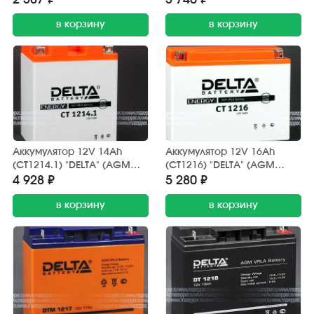
2 387 ₽
3 740 ₽
(электромашины, ИБП)
в корзину
в корзину
Аккумулятор 12V 14Ah
Аккумулятор 12V 16Ah
(CT1214.1) "DELTA" (AGM
(CT1216) "DELTA" (AGM
VRLA) 132х89х164 (+ --)
VRLA) 205х70х162 (-- +)
4 928 ₽
5 280 ₽
в корзину
в корзину