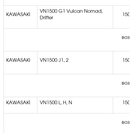
VN1500 G1 Vulcan Nomad,
KAWASAKI
1500
Drifter
возм
KAWASAKI
VN1500 J1, 2
1500
возм
KAWASAKI
VN1500 L, H, N
1500
возм