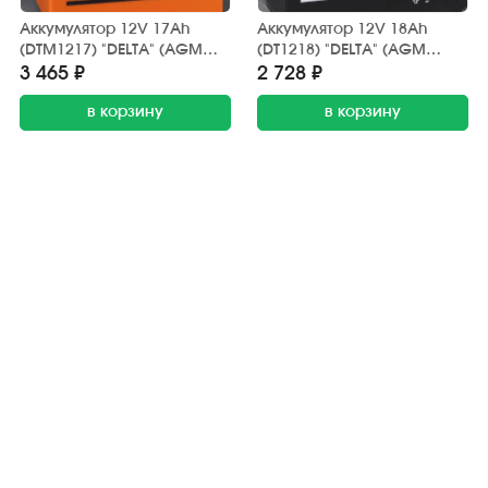
Аккумулятор 12V 17Ah
Аккумулятор 12V 18Ah
(DTM1217) "DELTA" (AGM
(DT1218) "DELTA" (AGM
VRLA) 181х77х167
VRLA) 181х76х168
3 465 ₽
2 728 ₽
(электромашины, ИБП)
(электромашины, ИБП)
в корзину
в корзину