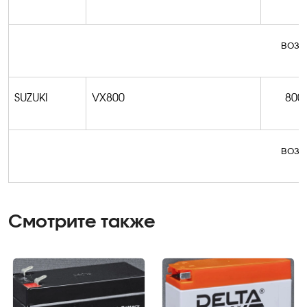
возм
SUZUKI
VX800
800
возм
Смотрите также