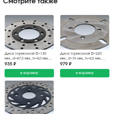
Смотрите также
Диск тормозной D=130
Диск тормозной D=220
мм., d=47,5 мм., h=4,0 мм.
мм., d=76 мм., h=4,0 мм.
"Bashan" BS150S-2B, BS200S-
"Bashan" BS200S-7A, BS250S-
935 ₽
979 ₽
7A, BS250S-11B (передний)
11B (задний)
в корзину
в корзину