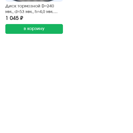
Диск тормозной D=240
мм., d=53 мм., h=4,0 мм.
"Guowei" 150-5C (задний,
1 045 ₽
правый)
в корзину