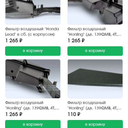
Фильтр воздушный "Honda
Фильтр воздушный
Lead" в сб. (с корпусом)
"Honling" (дв. 139QMB, 4Т,
50 см3) в сб. (с корпусом)
1 265 ₽
1 265 ₽
диск 10"
в корзину
в корзину
Фильтр воздушный
Фильтр воздушный
"Honling" (дв. 139QMB, 4Т,
"Honling" (дв. 139QMB, 4Т,
50 см3) в сб. (с корпусом)
50 см3) элемент
1 265 ₽
110 ₽
диск 12"
в корзину
в корзину