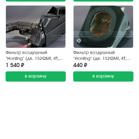
Фильтр воздушный
Фильтр воздушный
"Honling" (дв. 152QMI, 4Т,
"Honling" (дв. 152QMI, 4Т,
125 см3) в сб. (с
125 см3) элемент (Китай)
1 540 ₽
440 ₽
корпусом) Китай
треугольный корпус
в корзину
в корзину