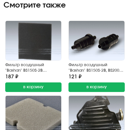
Смотрите также
Фильтр воздушный
Фильтр воздушный
"Bashan" BS150S-2B
"Bashan" BS150S-2В, BS200S-
(элемент)
7A, BS250S-11B клапана
187 ₽
121 ₽
рециркуляции
в корзину
отработанных газов
в корзину