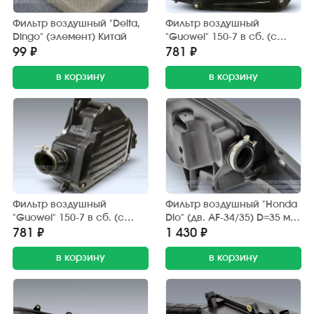
Фильтр воздушный "Delta,
Фильтр воздушный
Dingo" (элемент) Китай
"Guowei" 150-7 в сб. (с
корпусом) левый
99 ₽
781 ₽
в корзину
в корзину
Фильтр воздушный
Фильтр воздушный "Honda
"Guowei" 150-7 в сб. (с
Dio" (дв. AF-34/35) D=35 мм.
корпусом) правый
в сб. (с корпусом)
781 ₽
1 430 ₽
в корзину
в корзину