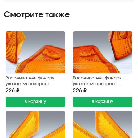
Смотрите также
Рассеиватель фонаря
Рассеиватель фонаря
указателя поворота
указателя поворота
"Honda Dio" (AF-27) задний,
"Honda Dio" (AF-27) задний,
226 ₽
226 ₽
жёлтый, левый
жёлтый, правый
в корзину
в корзину