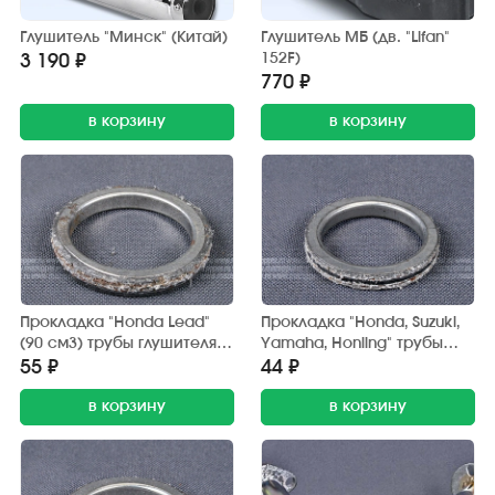
Глушитель "Минск" (Китай)
Глушитель МБ (дв. "Lifan"
152F)
3 190 ₽
770 ₽
в корзину
в корзину
Прокладка "Honda Lead"
Прокладка "Honda, Suzuki,
(90 см3) трубы глушителя
Yamaha, Honling" трубы
(D=35 мм. d=27 мм.)
глушителя D=30 мм, d=23
55 ₽
44 ₽
мм, H=4,5 мм.
в корзину
металлоасбест
в корзину