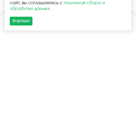
сайт, вы соглашаетесь с
политикой сбора и
обработки данных
.
Хорошо
Каталог
Поиск
Корзина
Войти
+7 (925) 740-55-99
+7 (925) 506-77-33
Услуги
Покупателям
Оптовая продажа
Запчасти в наличии