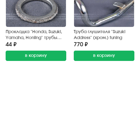
Прокладка "Honda, Suzuki,
Труба глушителя "Suzuki
Yamaha, Honling" трубы
Address" (хром.) tuning
глушителя D=33 мм, d=25
44 ₽
770 ₽
мм, H=3,5 мм.
металлоасбест
в корзину
в корзину