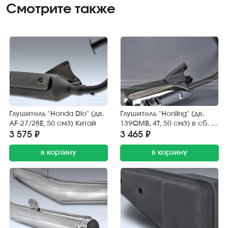
Смотрите также
Глушитель "Honda Dio" (дв.
Глушитель "Honling" (дв.
AF-27/28E, 50 см3) Китай
139QMB, 4T, 50 см3) в сб. (с
трубой глушителя)
3 575 ₽
3 465 ₽
в корзину
в корзину