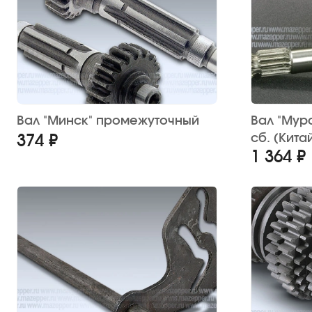
Вал "Минск" промежуточный
Вал "Мур
сб. (Кита
374 ₽
1 364 ₽