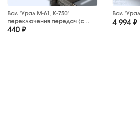
Вал "Урал М-61, К-750"
Вал "Урал
переключения передач (с
4 994 ₽
440 ₽
сектором)