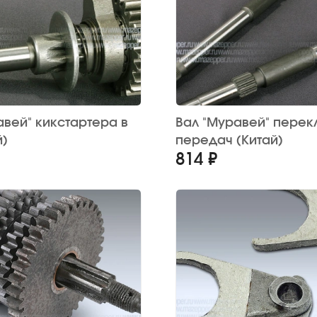
авей" кикстартера в
Вал "Муравей" пере
й)
передач (Китай)
814 ₽