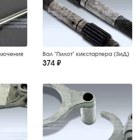
ключения
Вал "Пилот" кикстартера (ЗиД)
374 ₽