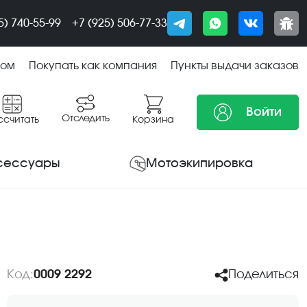
5) 740-55-99
+7 (925) 506-77-33
том
Покупать как компания
Пункты выдачи заказов
Войти
Отследить
ссчитать
Корзина
сессуары
Мотоэкипировка
Код:
0009 2292
Поделиться