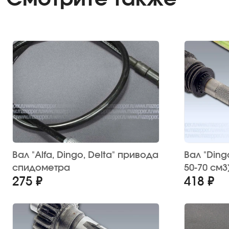
Вал "Alfa, Dingo, Delta" привода
Вал "Dingo
спидометра
50-70 см3
275 ₽
418 ₽
(TATA)