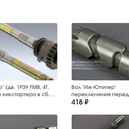
" (дв. 1P39 FMB, 4Т,
Вал "Иж-Юпитер"
) кикстартера в сб.
переключения перед
418 ₽
(червячный)