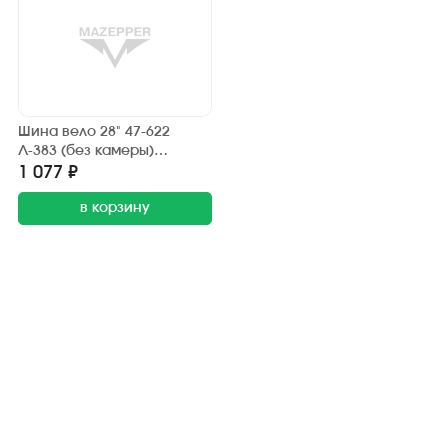
Шина вело 28" 47-622
Л-383 (без камеры)
"ПЕТРОШИНА" (28х1,85)
1 077 ₽
Украина, Аист (дорожный)
в корзину