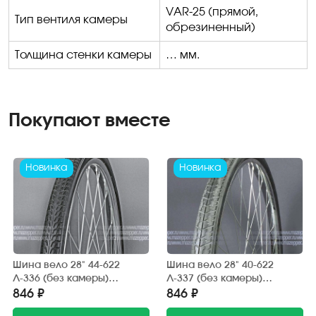
VAR-25
(прямой,
Тип вентиля камеры
обрезиненный)
Толщина стенки камеры
… мм.
Покупают вместе
Новинка
Новинка
Шина вело 28" 44-622
Шина вело 28" 40-622
Л-336 (без камеры)
Л-337 (без камеры)
"ПЕТРОШИНА" (28х1,75)
"ПЕТРОШИНА" (28х1,50),
846 ₽
846 ₽
Украина, Аист (дорожный)
(700х38C) Украина, Аист