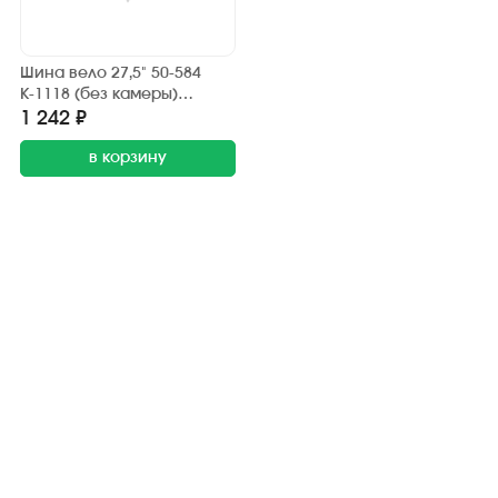
Шина вело 27,5" 50-584
К-1118 (без камеры)
"KENDA" (27,5х1,95) "Горные
1 242 ₽
велосипеды" (дорога,
грунт)
в корзину