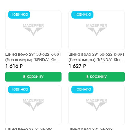
Новинка
Новинка
Шина вело 29" 50-622 К-881
Шина вело 29" 50-622 К-891
(без камеры) "KENDA" Klaw
(без камеры) "KENDA" Klaw
XT (29х1.95) Front
XT (29х1.95) Rear (задняя)
1 616 ₽
1 627 ₽
(передняя) "Горный" (шип.)
"Горный" (шип.)
в корзину
в корзину
Новинка
Новинка
Шина вело 27,5" 54-584
Шина вело 29" 54-622