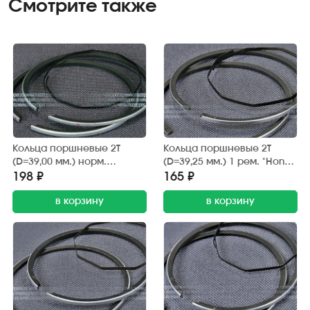
Смотрите также
Кольца поршневые 2Т
Кольца поршневые 2Т
(D=39,00 мм.) норм.
(D=39,25 мм.) 1 рем. "Honda
"Honda" (дв. AF-18E/24E)
Lead" (дв. AF-20E) RIK
198 ₽
165 ₽
S.E.E
в корзину
в корзину