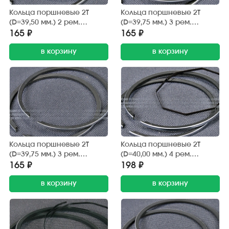
Кольца поршневые 2Т
Кольца поршневые 2Т
(D=39,50 мм.) 2 рем.
(D=39,75 мм.) 3 рем.
"Honda" (дв. AF-18E/24E)
"Honda" (дв. AF-18E/24E) RIK
165 ₽
165 ₽
Showpiece
в корзину
в корзину
Кольца поршневые 2Т
Кольца поршневые 2Т
(D=39,75 мм.) 3 рем.
(D=40,00 мм.) 4 рем.
"Honda" (дв. AF-18E/24E) TKR
"Honda" (дв. AF-18E/24E)
165 ₽
198 ₽
S.E.E
в корзину
в корзину