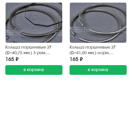
Кольца поршневые 2Т
Кольца поршневые 2Т
(D=40,75 мм.) 3 рем.
(D=41,00 мм.) норм.
"Honda" (AF-34E/35E/03E),
"Honling" (1E41QMB),
165 ₽
165 ₽
"Yamaha" (3KJ/2JA) DA
"Honda" (AF-05E), "Suzuki"
в корзину
(AD-50) CN
в корзину