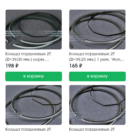
Кольца поршневые 2Т
Кольца поршневые 2Т
(D=39,00 мм.) норм.
(D=39,25 мм.) 1 рем. "Honda
"Honda" (дв. AF-18E/24E)
Lead" (дв. AF-20E) RIK
198 ₽
165 ₽
S.E.E
в корзину
в корзину
Кольца поршневые 2Т
Кольца поршневые 2Т