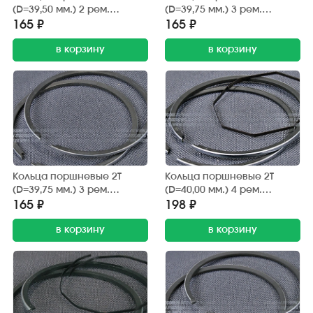
(D=39,50 мм.) 2 рем.
(D=39,75 мм.) 3 рем.
"Honda" (дв. AF-18E/24E)
"Honda" (дв. AF-18E/24E) RIK
165 ₽
165 ₽
Showpiece
в корзину
в корзину
Кольца поршневые 2Т
Кольца поршневые 2Т
(D=39,75 мм.) 3 рем.
(D=40,00 мм.) 4 рем.
"Honda" (дв. AF-18E/24E) TKR
"Honda" (дв. AF-18E/24E)
165 ₽
198 ₽
S.E.E
в корзину
в корзину