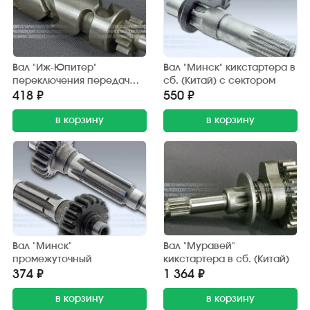
Вал "Иж-Юпитер"
Вал "Минск" кикстартера в
переключения передач
сб. (Китай) с сектором
(червячный)
418 ₽
550 ₽
в корзину
в корзину
Вал "Минск"
Вал "Муравей"
промежуточный
кикстартера в сб. (Китай)
374 ₽
1 364 ₽
в корзину
в корзину