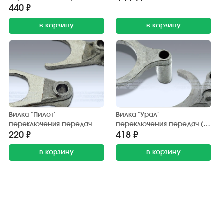
сектором)
440 ₽
в корзину
в корзину
Вилка "Пилот"
Вилка "Урал"
переключения передач
переключения передач (1-
2 пер.)
220 ₽
418 ₽
в корзину
в корзину