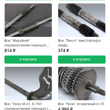
Вал "Муравей"
Вал "Пилот" кикстартера
переключения передач
(ЗиД)
(Китай)
814 ₽
374 ₽
в корзину
в корзину
Вал "Урал М-61, К-750"
Вал "Урал" вторичный в сб.
переключения передач (с
4 994 ₽