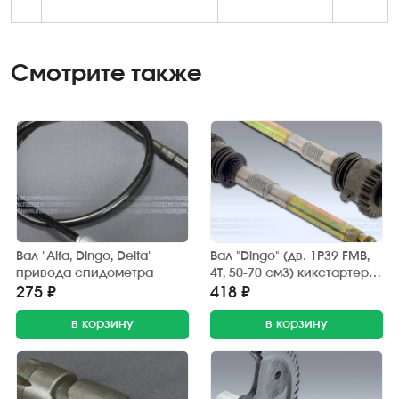
Смотрите также
Вал "Alfa, Dingo, Delta"
Вал "Dingo" (дв. 1P39 FMB,
привода спидометра
4Т, 50-70 см3) кикстартера
в сб. (TATA)
275 ₽
418 ₽
в корзину
в корзину