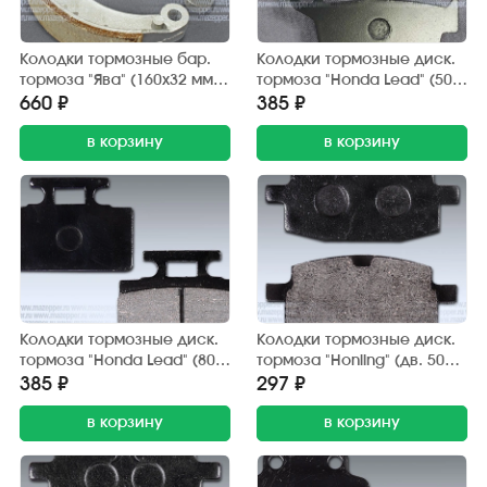
Колодки тормозные бар.
Колодки тормозные диск.
тормоза "Ява" (160х32 мм.)
тормоза "Honda Lead" (50,
передние (2 шт.) Китай
90 см3) Китай
660 ₽
385 ₽
в корзину
в корзину
Колодки тормозные диск.
Колодки тормозные диск.
тормоза "Honda Lead" (80
тормоза "Honling" (дв. 50
см3) Китай (2 шт.) до 1990
см3), "Yamaha Jog" (2 шт.)
385 ₽
297 ₽
г/в
JP
в корзину
в корзину