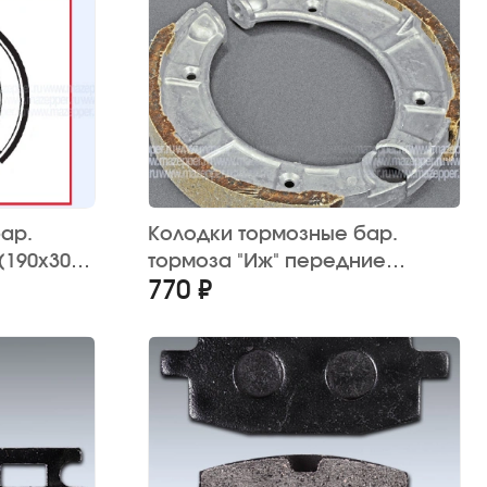
ар.
Колодки тормозные бар.
(190х30
тормоза "Иж" передние
770 ₽
(190х30 мм.) Китай (2 шт.)