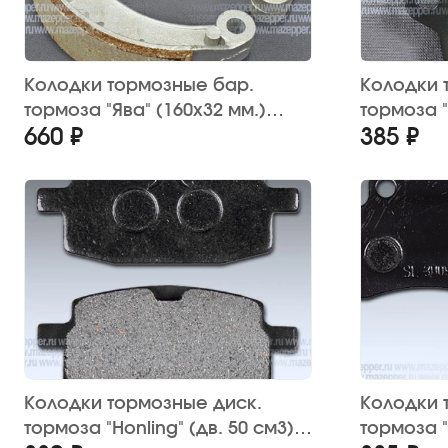
Колодки тормозные бар.
Колодки 
тормоза "Ява" (160х32 мм.)
тормоза "
660 ₽
385 ₽
передние (2 шт.) Китай
см3) Кит
Колодки тормозные диск.
Колодки 
тормоза "Honling" (дв. 50 см3),
тормоза "