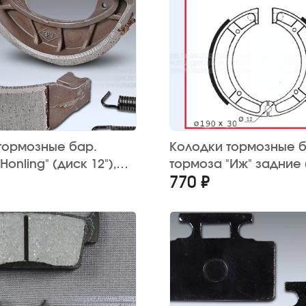
тормозные бар.
Колодки тормозные б
Honling" (диск 12"),
тормоза "Иж" задние 
770 ₽
ad" 110х25 мм. (2 шт.)
мм.) Китай (2 шт.)