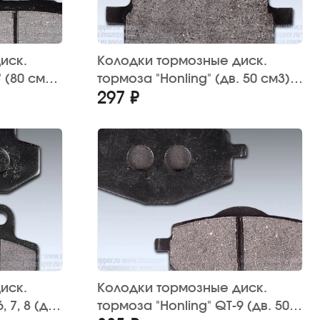
иск.
Колодки тормозные диск.
 (80 см3)
тормоза "Honling" (дв. 50 см3),
297 ₽
/в
"Yamaha Jog" (2 шт.) JP
иск.
Колодки тормозные диск.
 7, 8 (дв.
тормоза "Honling" QT-9 (дв. 50