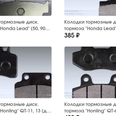
тормозные диск.
Колодки тормозные д
Honda Lead" (50, 90
тормоза "Honda Lead"
385 ₽
ай
Китай (2 шт.) до 1990 г
тормозные диск.
Колодки тормозные д
Honling" QT-11, 13 (дв.
тормоза "Honling" QT-6,