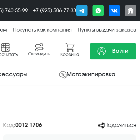
5) 740-55-99
+7 (925) 506-77-33
том
Покупать как компания
Пункты выдачи заказов
Войти
Отследить
ссчитать
Корзина
сессуары
Мотоэкипировка
Код:
0012 1706
Поделиться