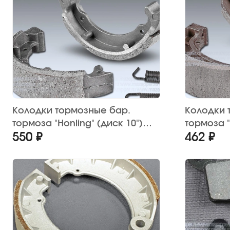
Колодки тормозные бар.
Колодки 
тормоза "Honling" (диск 10")
тормоза "
550 ₽
462 ₽
80х18 мм. (2 шт.) Китай
"Honda Le
Китай