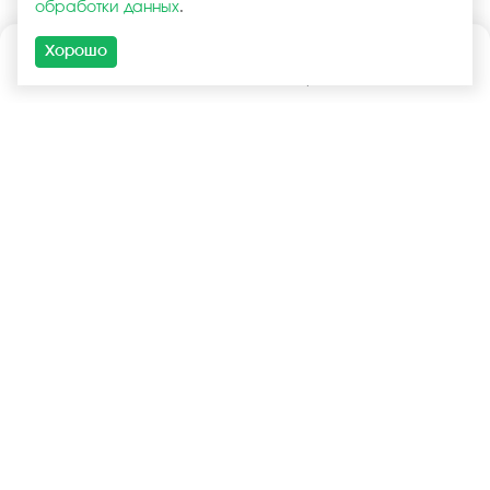
обработки данных
.
Хорошо
Каталог
Поиск
Корзина
Войти
+7 (925) 740-55-99
+7 (925) 506-77-33
Услуги
Покупателям
Оптовая продажа
Запчасти в наличии
Розничная продажа
Варианты доставки