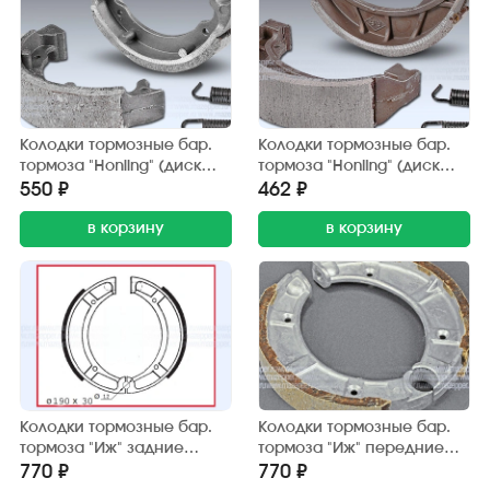
Колодки тормозные бар.
Колодки тормозные бар.
тормоза "Honling" (диск
тормоза "Honling" (диск
10") 80х18 мм. (2 шт.) Китай
12"), "Honda Lead" 110х25
550 ₽
462 ₽
мм. (2 шт.) Китай
в корзину
в корзину
Колодки тормозные бар.
Колодки тормозные бар.
тормоза "Иж" задние
тормоза "Иж" передние
(190х30 мм.) Китай (2 шт.)
(190х30 мм.) Китай (2 шт.)
770 ₽
770 ₽