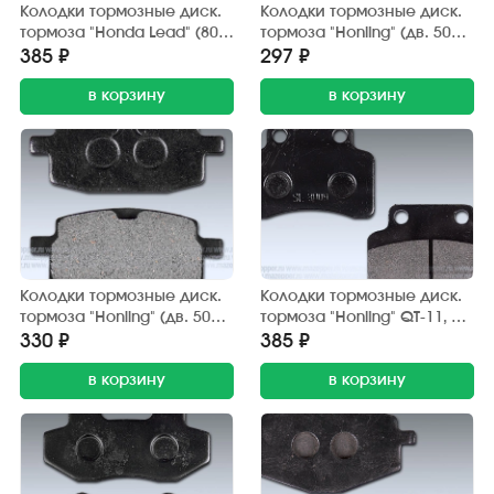
Колодки тормозные диск.
Колодки тормозные диск.
тормоза "Honda Lead" (80
тормоза "Honling" (дв. 50
см3) Китай (2 шт.) до 1990
см3), "Yamaha Jog" (2 шт.)
385 ₽
297 ₽
г/в
JP
в корзину
в корзину
Колодки тормозные диск.
Колодки тормозные диск.
тормоза "Honling" (дв. 50
тормоза "Honling" QT-11, 13
см3), "Yamaha Jog" (2 шт.)
(дв. 50-125 см3) Китай (2
330 ₽
385 ₽
Китай
шт.)
в корзину
в корзину