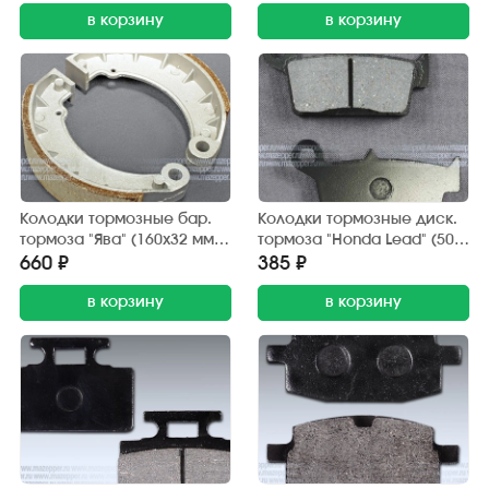
в корзину
в корзину
Колодки тормозные бар.
Колодки тормозные диск.
тормоза "Ява" (160х32 мм.)
тормоза "Honda Lead" (50,
передние (2 шт.) Китай
90 см3) Китай
660 ₽
385 ₽
в корзину
в корзину