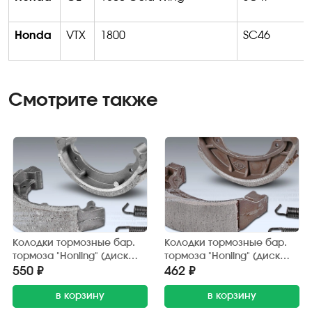
Honda
VTX
1800
SC46
Смотрите также
Колодки тормозные бар.
Колодки тормозные бар.
тормоза "Honling" (диск
тормоза "Honling" (диск
10") 80х18 мм. (2 шт.) Китай
12"), "Honda Lead" 110х25
550 ₽
462 ₽
мм. (2 шт.) Китай
в корзину
в корзину