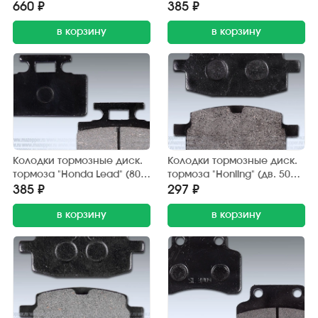
передние (2 шт.) Китай
90 см3) Китай
660 ₽
385 ₽
в корзину
в корзину
Колодки тормозные диск.
Колодки тормозные диск.
тормоза "Honda Lead" (80
тормоза "Honling" (дв. 50
см3) Китай (2 шт.) до 1990
см3), "Yamaha Jog" (2 шт.)
385 ₽
297 ₽
г/в
JP
в корзину
в корзину