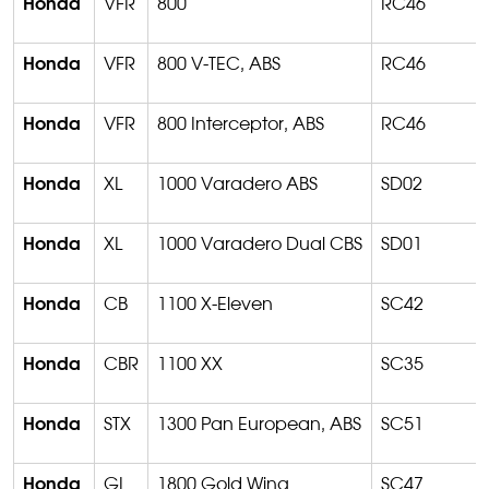
Honda
VFR
800
RC46
Honda
VFR
800 V-TEC, ABS
RC46
Honda
VFR
800
Interceptor
, ABS
RC46
Honda
XL
1000
Varadero
ABS
SD02
Honda
XL
1000
Varadero
Dual CBS
SD01
Honda
CB
1100
X-Eleven
SC42
Honda
CBR
1100 XX
SC35
Honda
STX
1300 Pan European, ABS
SC51
Honda
GL
1800
Gold
Wing
SC47