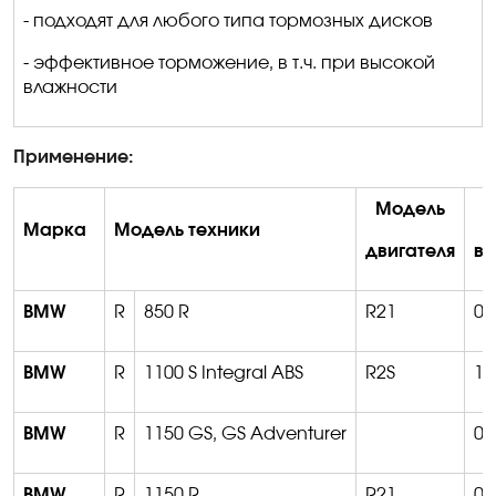
- подходят для любого типа тормозных дисков
- эффективное торможение, в т.ч. при высокой
влажности
Применение:
Модель
Марка
Модель техники
двигателя
вы
BMW
R
850 R
R21
03
BMW
R
1100 S Integral ABS
R2S
12
BMW
R
1150 GS, GS Adventurer
03
BMW
R
1150 R
R21
01