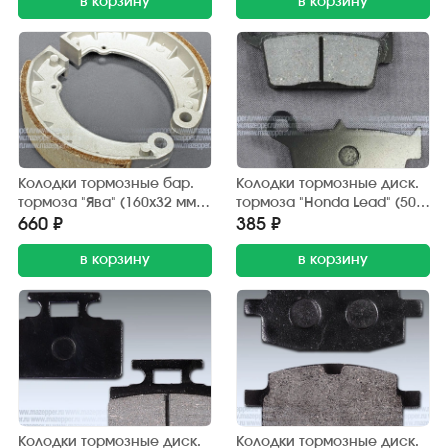
в корзину
в корзину
Колодки тормозные бар.
Колодки тормозные диск.
тормоза "Ява" (160х32 мм.)
тормоза "Honda Lead" (50,
передние (2 шт.) Китай
90 см3) Китай
660 ₽
385 ₽
в корзину
в корзину
Колодки тормозные диск.
Колодки тормозные диск.