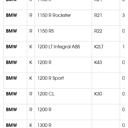
BMW
R
1150 R Rockster
R21
3
BMW
R
1150 RS
R22
01
BMW
K
1200 LT Integral ABS
K2LT
11
BMW
K
1200 R
K43
05
BMW
K
1200 R Sport
07
BMW
R
1200 CL
K30
03
BMW
R
1200 R
06
BMW
K
1300 R
09