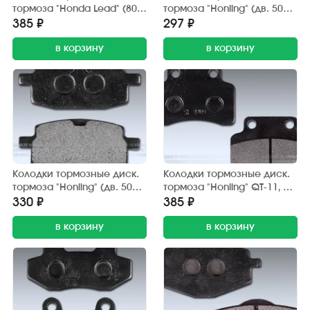
тормоза "Honda Lead" (80
тормоза "Honling" (дв. 50
см3) Китай (2 шт.) до 1990
см3), "Yamaha Jog" (2 шт.)
385 ₽
297 ₽
г/в
JP
в корзину
в корзину
Колодки тормозные диск.
Колодки тормозные диск.
тормоза "Honling" (дв. 50
тормоза "Honling" QT-11, 13
см3), "Yamaha Jog" (2 шт.)
(дв. 50-125 см3) Китай (2
330 ₽
385 ₽
Китай
шт.)
в корзину
в корзину