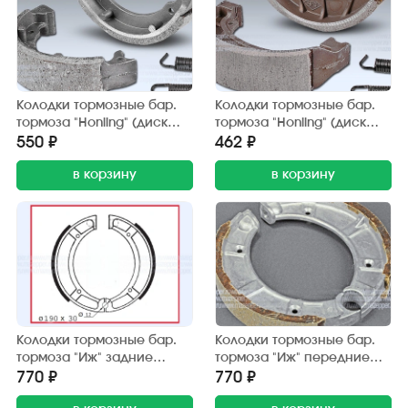
Колодки тормозные бар.
Колодки тормозные бар.
тормоза "Honling" (диск
тормоза "Honling" (диск
10") 80х18 мм. (2 шт.) Китай
12"), "Honda Lead" 110х25
550 ₽
462 ₽
мм. (2 шт.) Китай
в корзину
в корзину
Колодки тормозные бар.
Колодки тормозные бар.
тормоза "Иж" задние
тормоза "Иж" передние
(190х30 мм.) Китай (2 шт.)
(190х30 мм.) Китай (2 шт.)
770 ₽
770 ₽