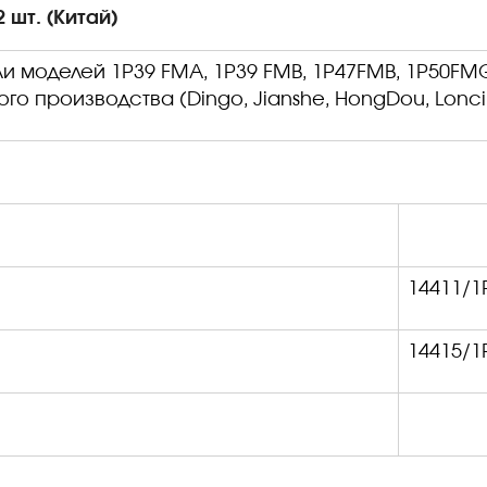
2 шт. (Китай)
ли моделей 1
P
39
FMA
, 1
P
39
FMB
,
1
P
47
FMB
, 1
P
50
FM
го производства (Dingo, Jianshe, HongDou, Loncin
14411/1
14415/1