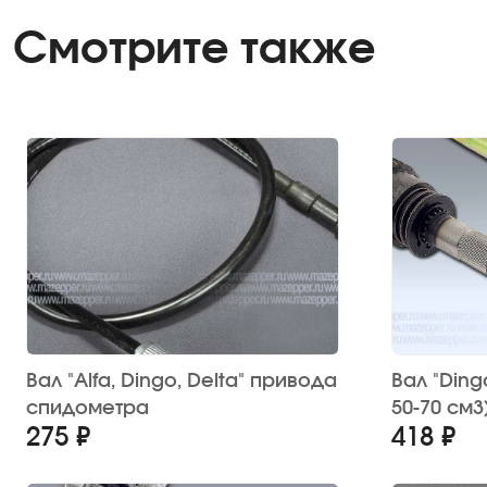
Смотрите также
Вал "Alfa, Dingo, Delta" привода
Вал "Dingo
спидометра
50-70 см3
275 ₽
418 ₽
(TATA)