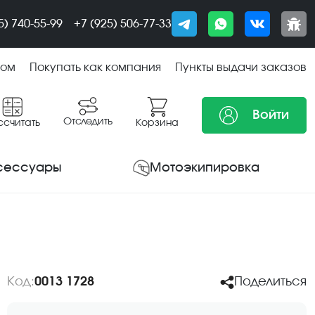
5) 740-55-99
+7 (925) 506-77-33
том
Покупать как компания
Пункты выдачи заказов
Войти
Отследить
ссчитать
Корзина
сессуары
Мотоэкипировка
Код:
0013 1728
Поделиться