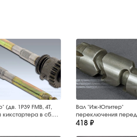
" (дв. 1P39 FMB, 4Т,
Вал "Иж-Юпитер"
) кикстартера в сб.
переключения перед
418 ₽
(червячный)