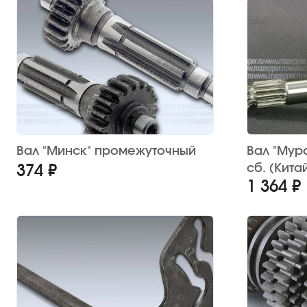
Вал "Минск" промежуточный
Вал "Мур
сб. (Кита
374 ₽
1 364 ₽