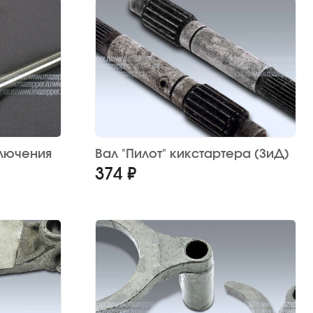
ключения
Вал "Пилот" кикстартера (ЗиД)
374 ₽