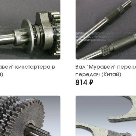
авей" кикстартера в
Вал "Муравей" пере
й)
передач (Китай)
814 ₽