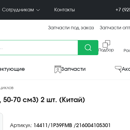
+7 (92
Сотрудникам
Контакты
Запчасти под заказ
Запчасти оп
Подбор
Ра
ектующие
Запчасти
Ак
циклов
 50-70 см3) 2 шт. (Китай)
Артикул:
14411/1P39FMВ /216004105301