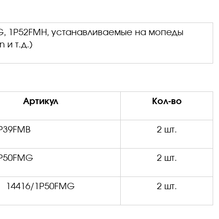
G
, 1
P
52
FMH
, устанавливаемые на мопеды
 и т.д.)
Артикул
Кол-во
P
39
FM
В
2 шт.
P
50
FMG
2 шт.
14416/1
P
50
FMG
2 шт.