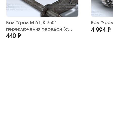
Вал "Урал М-61, К-750"
Вал "Урал
переключения передач (с
4 994 ₽
440 ₽
сектором)