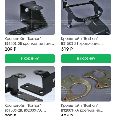
Кронштейн "Bashan"
Кронштейн "Bashan"
BS150S-2B крепления замка
BS150S-2B крепления
рулевой колонки (ответная
панели приборов
209 ₽
319 ₽
часть)
в корзину
в корзину
Кронштейн "Bashan"
Кронштейн "Bashan"
BS150S-2B, BS200S-7A,
BS200S-7A крепления
BS250S-11B крепления
суппорта заднего тормоза