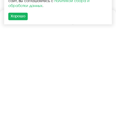
сайт, вы соглашаетесь с
политикой сбора и
обработки данных
.
Хорошо
Каталог
Поиск
Корзина
Войти
+7 (925) 740-55-99
+7 (925) 506-77-33
Услуги
Покупателям
Оптовая продажа
Запчасти в наличии