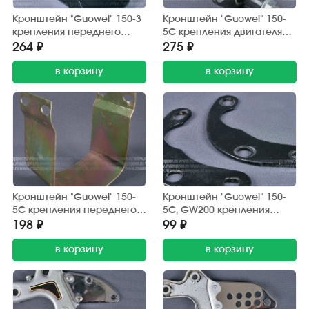
Кронштейн "Guowei" 150-3
Кронштейн "Guowei" 150-
крепления переднего
5С крепления двигателя
крыла
(нижний)
264 ₽
275 ₽
в корзину
в корзину
Кронштейн "Guowei" 150-
Кронштейн "Guowei" 150-
5С крепления переднего
5С, GW200 крепления
крыла
двигателя (верхний) 2 шт.
198 ₽
99 ₽
в корзину
в корзину