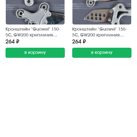
Кронштейн "Guowei" 150-
Кронштейн "Guowei" 150-
5С, GW200 крепления
5С, GW200 крепления
подножки водителя
подножки водителя
264 ₽
264 ₽
(левый)
(правый)
в корзину
в корзину