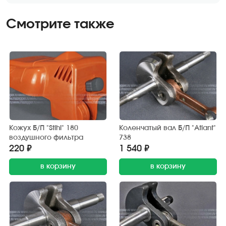
Смотрите также
Кожух Б/П "Stihl" 180
Коленчатый вал Б/П "Atlant"
воздушного фильтра
738
220 ₽
1 540 ₽
в корзину
в корзину