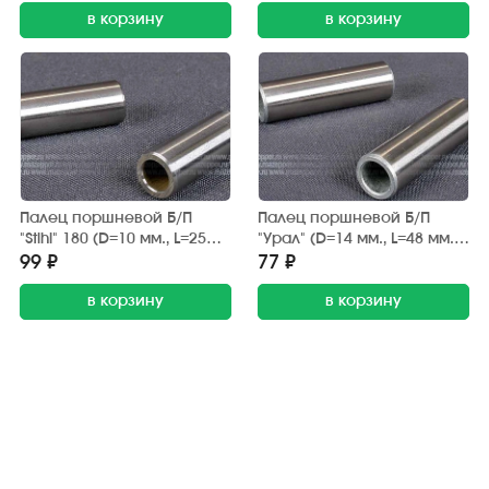
в корзину
в корзину
Палец поршневой Б/П
Палец поршневой Б/П
"Stihl" 180 (D=10 мм., L=25
"Урал" (D=14 мм., L=48 мм.)
мм.) Китай
Китай
99 ₽
77 ₽
в корзину
в корзину