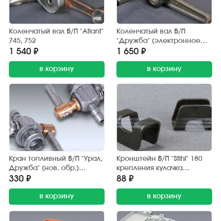
Коленчатый вал Б/П "Atlant"
Коленчатый вал Б/П
745, 752
"Дружба" (электронное
магнето) Китай
1 540 ₽
1 650 ₽
в корзину
в корзину
Кран топливный Б/П "Урал,
Кронштейн Б/П "Stihl" 180
Дружба" (нов. обр.)
крепления кулачка
М12х1,0
сцепления
330 ₽
88 ₽
в корзину
в корзину