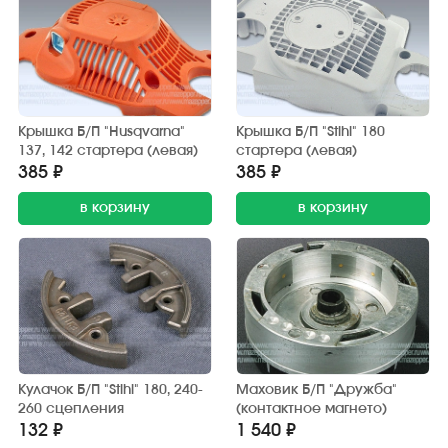
Крышка Б/П "Husqvarna"
Крышка Б/П "Stihl" 180
137, 142 стартера (левая)
стартера (левая)
385 ₽
385 ₽
в корзину
в корзину
Кулачок Б/П "Stihl" 180, 240-
Маховик Б/П "Дружба"
260 сцепления
(контактное магнето)
132 ₽
1 540 ₽