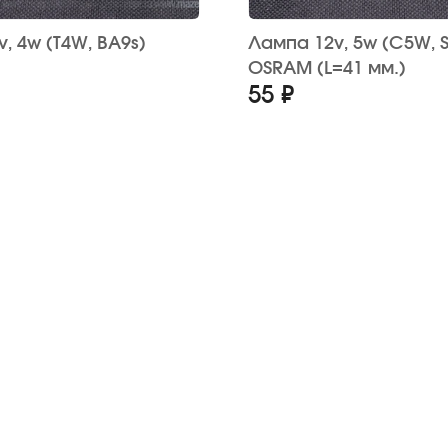
BA9s)
Лампа 12v, 5w (C5W, SV8,5-8)
OSRAM (L=41 мм.)
55 ₽