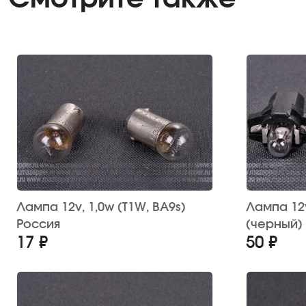
Лампа 12v, 1,0w (T1W, BA9s)
Лампа 12v, 1,2w (B8,3d) 
Россия
(черный)
17 ₽
50 ₽