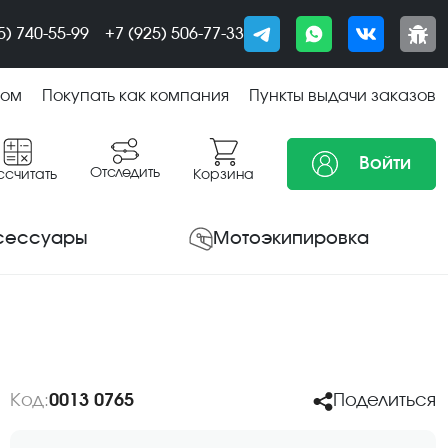
5) 740-55-99
+7 (925) 506-77-33
том
Покупать как компания
Пункты выдачи заказов
Войти
Отследить
ссчитать
Корзина
сессуары
Мотоэкипировка
Код:
0013 0765
Поделиться