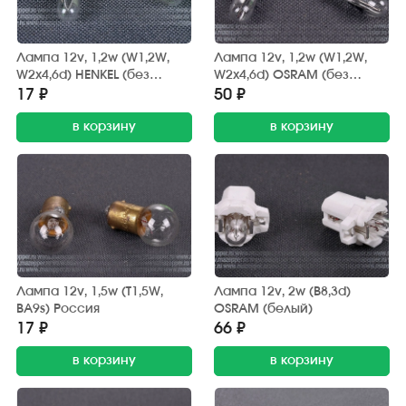
Лампа 12v, 1,2w (W1,2W,
Лампа 12v, 1,2w (W1,2W,
W2x4,6d) HENKEL (без
W2x4,6d) OSRAM (без
цоколя)
цоколя)
17 ₽
50 ₽
в корзину
в корзину
Лампа 12v, 1,5w (T1,5W,
Лампа 12v, 2w (B8,3d)
BA9s) Россия
OSRAM (белый)
17 ₽
66 ₽
в корзину
в корзину