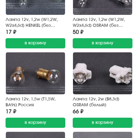
Лампа 12v, 1,2w (W1,2W,
Лампа 12v, 1,2w (W1,2W,
W2x4,6d) HENKEL (без
W2x4,6d) OSRAM (без
цоколя)
цоколя)
17 ₽
50 ₽
в корзину
в корзину
Лампа 12v, 1,5w (T1,5W,
Лампа 12v, 2w (B8,3d)
BA9s) Россия
OSRAM (белый)
17 ₽
66 ₽
в корзину
в корзину