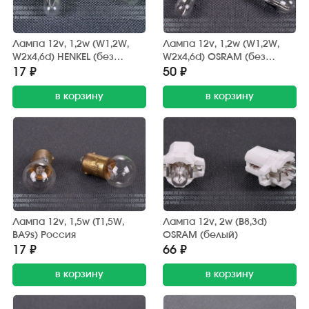
Лампа 12v, 1,2w (W1,2W,
Лампа 12v, 1,2w (W1,2W,
W2x4,6d) HENKEL (без
W2x4,6d) OSRAM (без
цоколя)
цоколя)
17 ₽
50 ₽
в корзину
в корзину
Лампа 12v, 1,5w (T1,5W,
Лампа 12v, 2w (B8,3d)
BA9s) Россия
OSRAM (белый)
17 ₽
66 ₽
в корзину
в корзину