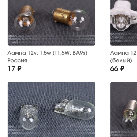
Лампа 12v, 1,5w (T1,5W, BA9s)
Лампа 12v, 2w (B8,3d) 
Россия
(белый)
17 ₽
66 ₽