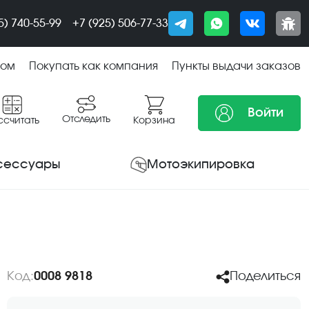
5) 740-55-99
+7 (925) 506-77-33
том
Покупать как компания
Пункты выдачи заказов
Войти
Отследить
ссчитать
Корзина
сессуары
Мотоэкипировка
Код:
0008 9818
Поделиться