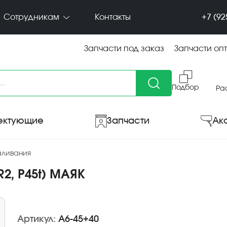
+7 (92
Сотрудникам
Контакты
Запчасти под заказ
Запчасти оп
Подбор
Ра
ектующие
Запчасти
Ак
аливания
R2, P45t) МАЯК
Артикул:
А6-45+40