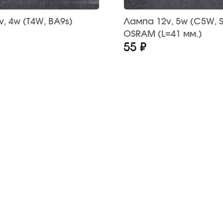
BA9s)
Лампа 12v, 5w (C5W, SV8,5-8)
OSRAM (L=41 мм.)
55 ₽