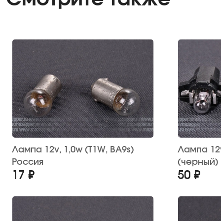
Лампа 12v, 1,0w (T1W, BA9s)
Лампа 12v, 1,2w (B8,3d) 
Россия
(черный)
17 ₽
50 ₽