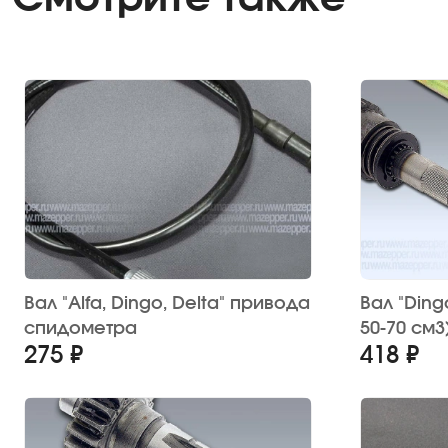
Вал "Alfa, Dingo, Delta" привода
Вал "Dingo
спидометра
50-70 см3
275 ₽
418 ₽
(TATA)