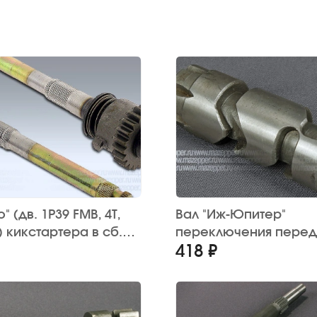
" (дв. 1P39 FMB, 4Т,
Вал "Иж-Юпитер"
) кикстартера в сб.
переключения перед
418 ₽
(червячный)