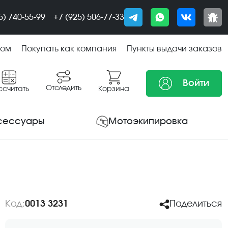
5) 740-55-99
+7 (925) 506-77-33
том
Покупать как компания
Пункты выдачи заказов
Войти
Отследить
ссчитать
Корзина
сессуары
Мотоэкипировка
Код:
0013 3231
Поделиться