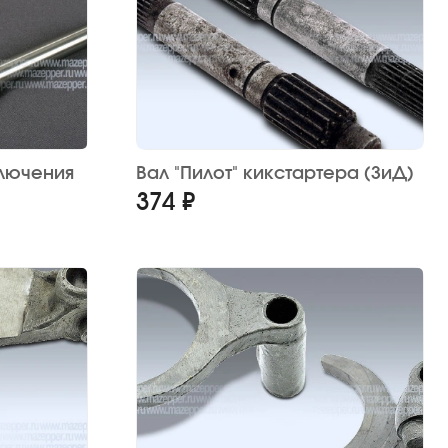
ключения
Вал "Пилот" кикстартера (ЗиД)
374 ₽