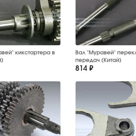
авей" кикстартера в
Вал "Муравей" пере
й)
передач (Китай)
814 ₽