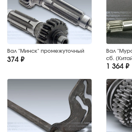
Вал "Минск" промежуточный
Вал "Мур
сб. (Кита
374 ₽
1 364 ₽