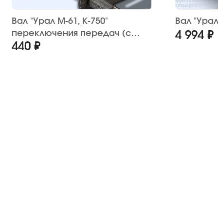
Вал "Урал М-61, К-750"
Вал "Урал
переключения передач (с
4 994 ₽
440 ₽
сектором)