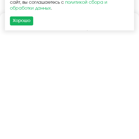
сайт, вы соглашаетесь с
политикой сбора и
обработки данных
.
Хорошо
Каталог
Поиск
Корзина
Войти
+7 (925) 740-55-99
+7 (925) 506-77-33
Услуги
Покупателям
Оптовая продажа
Запчасти в наличии