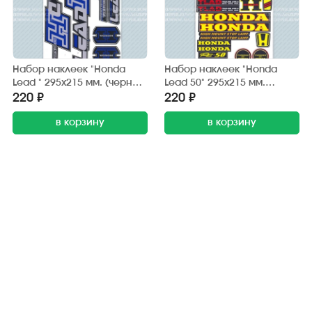
Набор наклеек "Honda
Набор наклеек "Honda
Lead " 295х215 мм. (черно-
Lead 50" 295х215 мм.
синий) (6 шт.)
(черно-жёлтый) (20 шт.)
220 ₽
220 ₽
в корзину
в корзину