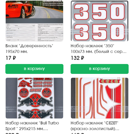
Бланк "Доверенность"
Набор наклеек "350"
195х70 мм.
100х73 мм. (белый с серой
окантовкой) 2 шт.
17 ₽
132 ₽
в корзину
в корзину
Набор наклеек "Bull Turbo
Набор наклеек "CEZET"
Sport " 295х215 мм.
(красно-золотистый)