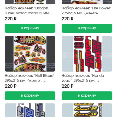
Набор наклеек "Dragon
Набор наклеек "Fire Power"
Super Motor" 295х215 мм.
295х215 мм. (желто-
(черно-красный) 12 шт.
красный) 12 шт.
220 ₽
220 ₽
в корзину
в корзину
Набор наклеек "Hell Bikers"
Набор наклеек "Honda
295х215 мм. (желто-
Lead " 295х215 мм.
красный) 12 шт.
(красно-черный) (6 шт.)
220 ₽
220 ₽
в корзину
в корзину