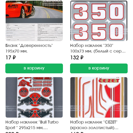
Бланк "Доверенность"
Набор наклеек "350"
195х70 мм.
100х73 мм. (белый с серой
окантовкой) 2 шт.
17 ₽
132 ₽
в корзину
в корзину
Набор наклеек "Bull Turbo
Набор наклеек "CEZET"
Sport " 295х215 мм.
(красно-золотистый)