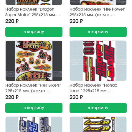
Набор наклеек "Dragon
Набор наклеек "Fire Power"
Super Motor" 295х215 мм.
295х215 мм. (желто-
(черно-красный) 12 шт.
красный) 12 шт.
220 ₽
220 ₽
в корзину
в корзину
Набор наклеек "Hell Bikers"
Набор наклеек "Honda
295х215 мм. (желто-
Lead " 295х215 мм.
красный) 12 шт.
(красно-черный) (6 шт.)
220 ₽
220 ₽
в корзину
в корзину