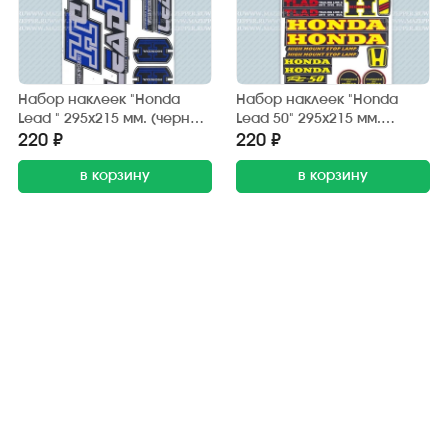
Набор наклеек "Honda
Набор наклеек "Honda
Lead " 295х215 мм. (черно-
Lead 50" 295х215 мм.
синий) (6 шт.)
(черно-жёлтый) (20 шт.)
220 ₽
220 ₽
в корзину
в корзину