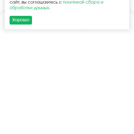
сайт, вы соглашаетесь с
политикой сбора и
обработки данных
.
Хорошо
Каталог
Поиск
Корзина
Войти
+7 (925) 740-55-99
+7 (925) 506-77-33
Услуги
Покупателям
Оптовая продажа
Запчасти в наличии