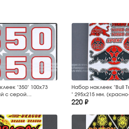
леек "350" 100х73
Набор наклеек "Bull T
ый с серой
" 295х215 мм. (красн
220 ₽
й) 2 шт.
15 шт.