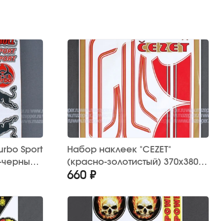
urbo Sport
Набор наклеек "CEZET"
о-черный)
(красно-золотистый) 370х380
660 ₽
мм. (10 шт.)