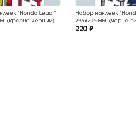
клеек "Honda Lead "
Набор наклеек "Hond
мм. (красно-черный)
295х215 мм. (черно-си
220 ₽
шт.)