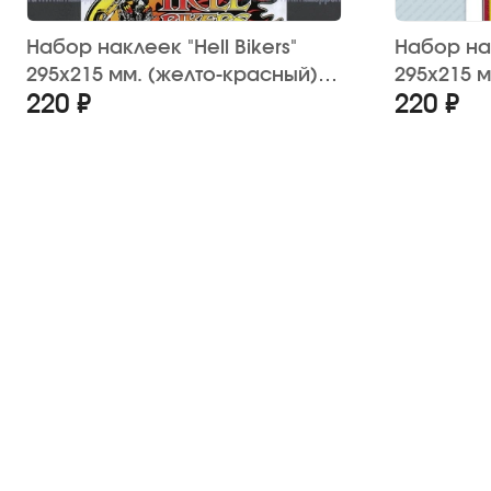
Набор наклеек "Hell Bikers"
Набор на
295х215 мм. (желто-красный)
295х215 
220 ₽
220 ₽
12 шт.
(6 шт.)