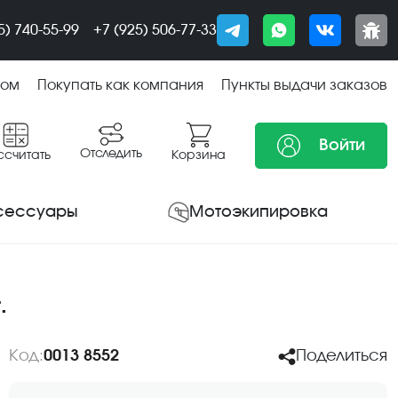
5) 740-55-99
+7 (925) 506-77-33
том
Покупать как компания
Пункты выдачи заказов
Войти
Отследить
ссчитать
Корзина
сессуары
Мотоэкипировка
.
Код:
0013 8552
Поделиться