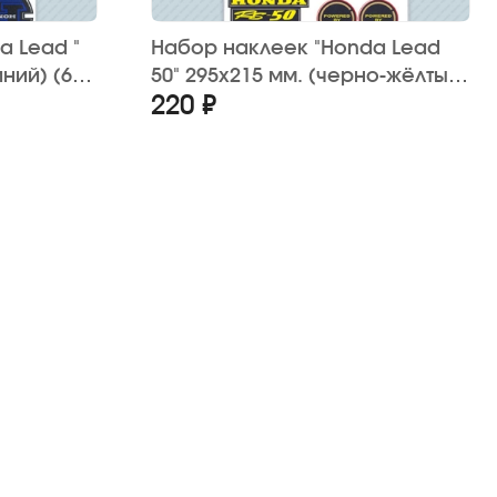
a Lead "
Набор наклеек "Honda Lead
ний) (6
50" 295х215 мм. (черно-жёлтый)
220 ₽
(20 шт.)