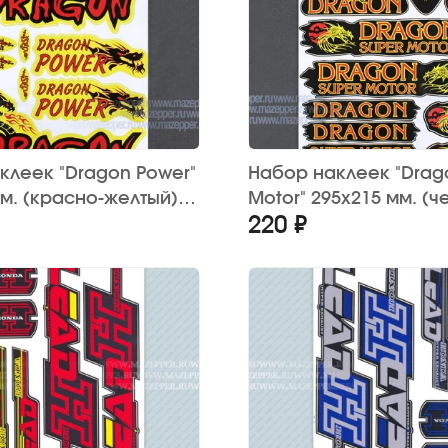
клеек "Dragon Power"
Набор наклеек "Drag
мм. (красно-желтый)
Motor" 295х215 мм. (ч
220 ₽
красный) 12 шт.