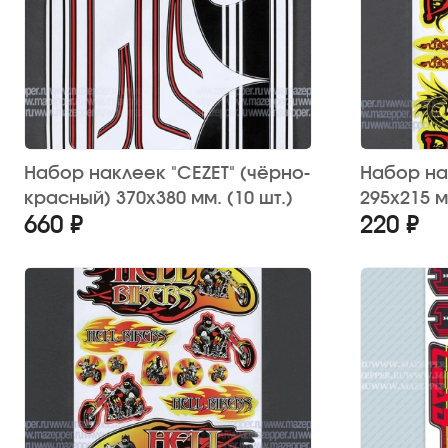
Набор наклеек "CEZET" (чёрно-
Набор на
красный) 370х380 мм. (10 шт.)
295х215 
660 ₽
220 ₽
12 шт.