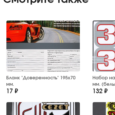
Бланк "Доверенность" 195х70
Набор нак
мм.
мм. (бел
17 ₽
132 ₽
окантовко