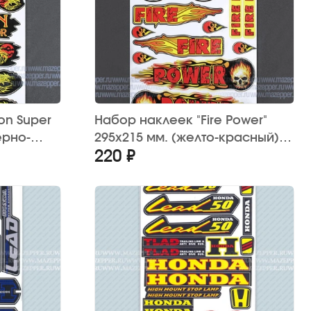
on Super
Набор наклеек "Fire Power"
ерно-
295х215 мм. (желто-красный)
220 ₽
12 шт.