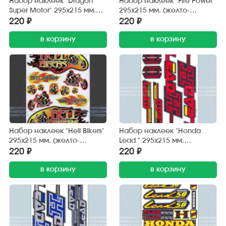
Набор наклеек "Dragon
Набор наклеек "Fire Power"
Super Motor" 295х215 мм.
295х215 мм. (желто-
(черно-красный) 12 шт.
красный) 12 шт.
220 ₽
220 ₽
в корзину
в корзину
Набор наклеек "Hell Bikers"
Набор наклеек "Honda
295х215 мм. (желто-
Lead " 295х215 мм.
красный) 12 шт.
(красно-черный) (6 шт.)
220 ₽
220 ₽
в корзину
в корзину