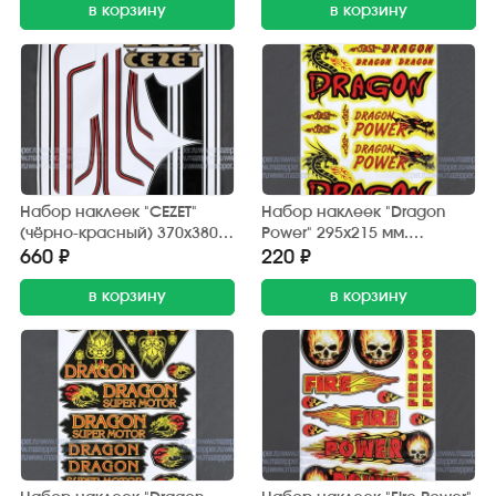
в корзину
в корзину
Набор наклеек "CEZET"
Набор наклеек "Dragon
(чёрно-красный) 370х380
Power" 295х215 мм.
мм. (10 шт.)
(красно-желтый) 12 шт.
660 ₽
220 ₽
в корзину
в корзину