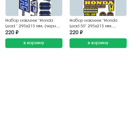
Набор наклеек "Honda
Набор наклеек "Honda
Lead " 295х215 мм. (черно-
Lead 50" 295х215 мм.
синий) (6 шт.)
(черно-жёлтый) (20 шт.)
220 ₽
220 ₽
в корзину
в корзину