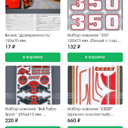
Бланк "Доверенность"
Набор наклеек "350"
195х70 мм.
100х73 мм. (белый с серой
окантовкой) 2 шт.
17 ₽
132 ₽
в корзину
в корзину
Набор наклеек "Bull Turbo
Набор наклеек "CEZET"
Sport " 295х215 мм.
(красно-золотистый)
(красно-черный) 15 шт.
370х380 мм. (10 шт.)
220 ₽
660 ₽