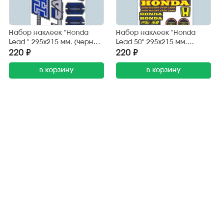
Набор наклеек "Honda
Набор наклеек "Honda
Lead " 295х215 мм. (черно-
Lead 50" 295х215 мм.
синий) (6 шт.)
(черно-жёлтый) (20 шт.)
220 ₽
220 ₽
в корзину
в корзину