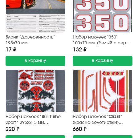
Бланк "Доверенность"
Набор наклеек "350"
195х70 мм.
100х73 мм. (белый с серой
окантовкой) 2 шт.
17 ₽
132 ₽
в корзину
в корзину
Набор наклеек "Bull Turbo
Набор наклеек "CEZET"
Sport " 295х215 мм.
(красно-золотистый)
(красно-черный) 15 шт.
370х380 мм. (10 шт.)
220 ₽
660 ₽