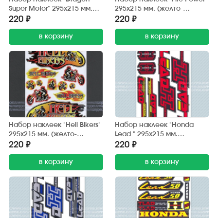
Super Motor" 295х215 мм.
295х215 мм. (желто-
(черно-красный) 12 шт.
красный) 12 шт.
220 ₽
220 ₽
в корзину
в корзину
Набор наклеек "Hell Bikers"
Набор наклеек "Honda
295х215 мм. (желто-
Lead " 295х215 мм.
красный) 12 шт.
(красно-черный) (6 шт.)
220 ₽
220 ₽
в корзину
в корзину