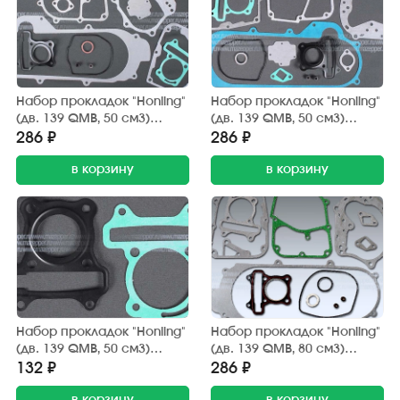
Набор прокладок "Honling"
Набор прокладок "Honling"
(дв. 139 QMB, 50 см3)
(дв. 139 QMB, 50 см3)
двигателя, диск 10" (13 шт.)
двигателя, диск 12" (13 шт.)
286 ₽
286 ₽
ZGF
ZGF
в корзину
в корзину
Набор прокладок "Honling"
Набор прокладок "Honling"
(дв. 139 QMB, 50 см3)
(дв. 139 QMB, 80 см3)
поршневой группы (2 шт.)
двигателя, диск 10" (12 шт.)
132 ₽
286 ₽
ZGF
ZGF