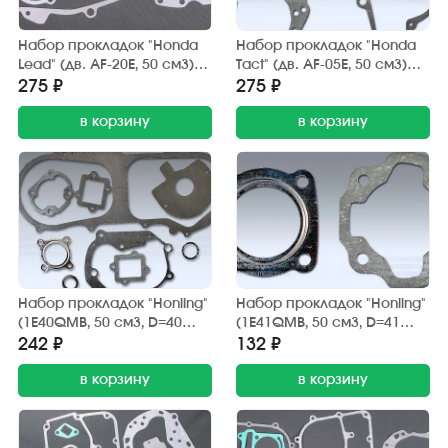
Набор прокладок "Honda
Набор прокладок "Honda
Lead" (дв. AF-20E, 50 см3)
Tact" (дв. AF-05E, 50 см3)
двигателя (7 шт.) Gasket
двигателя (7 шт.) TAIEN
275 ₽
275 ₽
в корзину
в корзину
Набор прокладок "Honling"
Набор прокладок "Honling"
(1E40QMB, 50 см3, D=40
(1E41QMB, 50 см3, D=41
мм.) двигателя (9 шт.)
мм.), "Suzuki Ran" (GS-50)
242 ₽
132 ₽
GXMOTOR
поршн. группы 2 шт. SN
в корзину
в корзину