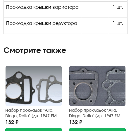
Прокладка крышки вариатора
1 шт.
Прокладка крышки редуктора
1 шт.
Смотрите также
Набор прокладок "Alfa,
Набор прокладок "Alfa,
Dingo, Delta" (дв. 1P47 FMB,
Dingo, Delta" (дв. 1P47 FMB,
4Т, 70 см3) поршневой
4Т, 70 см3) поршневой
132 ₽
132 ₽
группы (2 шт.) Китай
группы (2 шт.) Россия