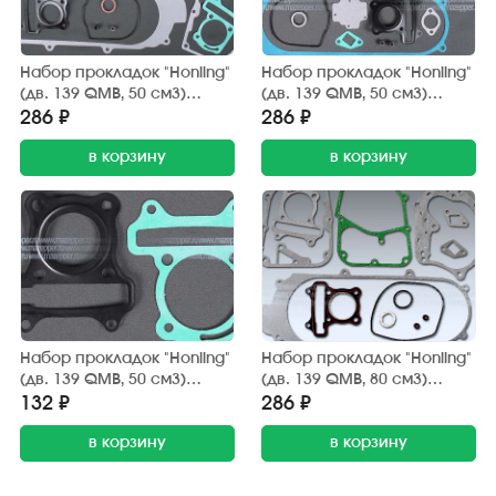
Набор прокладок "Honling"
Набор прокладок "Honling"
(дв. 139 QMB, 50 см3)
(дв. 139 QMB, 50 см3)
двигателя, диск 10" (13 шт.)
двигателя, диск 12" (13 шт.)
286 ₽
286 ₽
ZGF
ZGF
в корзину
в корзину
Набор прокладок "Honling"
Набор прокладок "Honling"
(дв. 139 QMB, 50 см3)
(дв. 139 QMB, 80 см3)
поршневой группы (2 шт.)
двигателя, диск 10" (12 шт.)
132 ₽
286 ₽
ZGF
ZGF
в корзину
в корзину