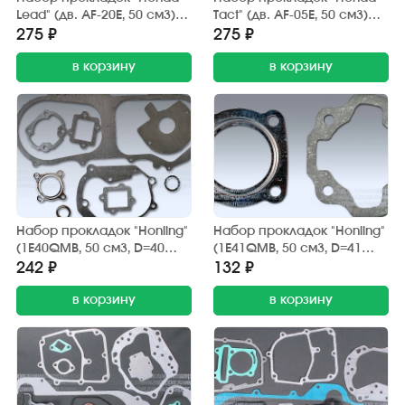
Lead" (дв. AF-20E, 50 см3)
Tact" (дв. AF-05E, 50 см3)
двигателя (7 шт.) Gasket
двигателя (7 шт.) TAIEN
275 ₽
275 ₽
в корзину
в корзину
Набор прокладок "Honling"
Набор прокладок "Honling"
(1E40QMB, 50 см3, D=40
(1E41QMB, 50 см3, D=41
мм.) двигателя (9 шт.)
мм.), "Suzuki Ran" (GS-50)
242 ₽
132 ₽
GXMOTOR
поршн. группы 2 шт. SN
в корзину
в корзину