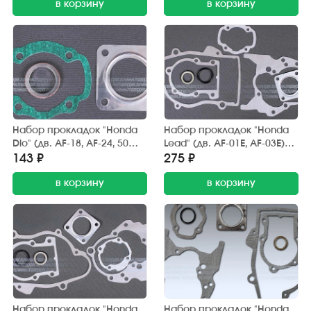
в корзину
в корзину
Набор прокладок "Honda
Набор прокладок "Honda
Dio" (дв. AF-18, AF-24, 50
Lead" (дв. AF-01E, AF-03E)
см3) поршневой группы (3
двигателя (7 шт.) Gasket
143 ₽
275 ₽
шт.) FDF
в корзину
в корзину
Набор прокладок "Honda
Набор прокладок "Honda