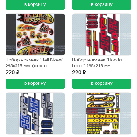
в корзину
в корзину
Набор наклеек "Hell Bikers"
Набор наклеек "Honda
295х215 мм. (желто-
Lead " 295х215 мм.
красный) 12 шт.
(красно-черный) (6 шт.)
220 ₽
220 ₽
в корзину
в корзину