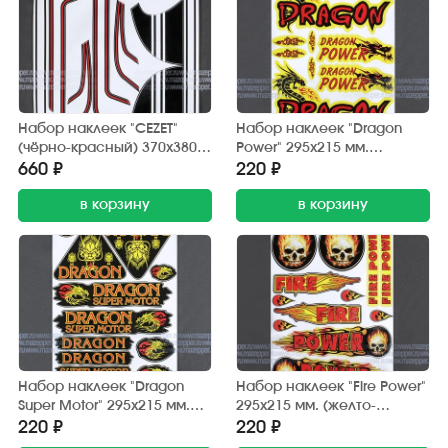
Набор наклеек "CEZET"
Набор наклеек "Dragon
(чёрно-красный) 370х380
Power" 295х215 мм.
мм. (10 шт.)
(красно-желтый) 12 шт.
660 ₽
220 ₽
в корзину
в корзину
Набор наклеек "Dragon
Набор наклеек "Fire Power"
Super Motor" 295х215 мм.
295х215 мм. (желто-
(черно-красный) 12 шт.
красный) 12 шт.
220 ₽
220 ₽