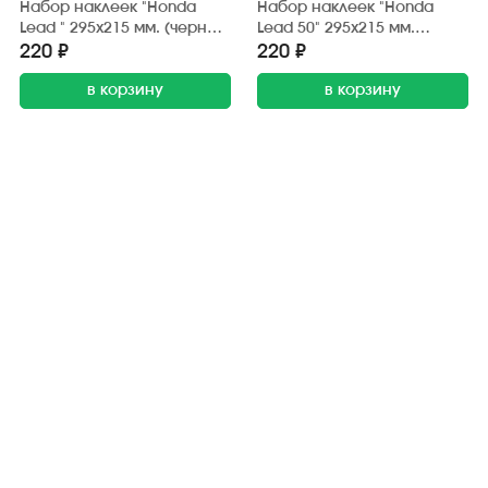
Набор наклеек "Honda
Набор наклеек "Honda
Lead " 295х215 мм. (черно-
Lead 50" 295х215 мм.
синий) (6 шт.)
(черно-жёлтый) (20 шт.)
220 ₽
220 ₽
в корзину
в корзину