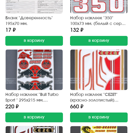
Бланк "Доверенность"
Набор наклеек "350"
195х70 мм.
100х73 мм. (белый с серой
окантовкой) 2 шт.
17 ₽
132 ₽
в корзину
в корзину
Набор наклеек "Bull Turbo
Набор наклеек "CEZET"
Sport " 295х215 мм.
(красно-золотистый)
(красно-черный) 15 шт.
370х380 мм. (10 шт.)
220 ₽
660 ₽
в корзину
в корзину