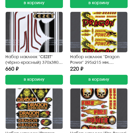
в корзину
в корзину
Набор наклеек "CEZET"
Набор наклеек "Dragon
(чёрно-красный) 370х380
Power" 295х215 мм.
мм. (10 шт.)
(красно-желтый) 12 шт.
660 ₽
220 ₽
в корзину
в корзину