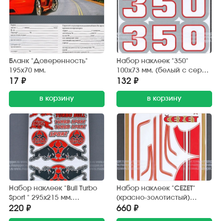
Бланк "Доверенность"
Набор наклеек "350"
195х70 мм.
100х73 мм. (белый с серой
окантовкой) 2 шт.
17 ₽
132 ₽
в корзину
в корзину
Набор наклеек "Bull Turbo
Набор наклеек "CEZET"
Sport " 295х215 мм.
(красно-золотистый)
(красно-черный) 15 шт.
370х380 мм. (10 шт.)
220 ₽
660 ₽