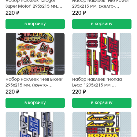
Набор наклеек "Dragon
Набор наклеек "Fire Power"
Super Motor" 295х215 мм.
295х215 мм. (желто-
(черно-красный) 12 шт.
красный) 12 шт.
220 ₽
220 ₽
в корзину
в корзину
Набор наклеек "Hell Bikers"
Набор наклеек "Honda
295х215 мм. (желто-
Lead " 295х215 мм.
красный) 12 шт.
(красно-черный) (6 шт.)
220 ₽
220 ₽
в корзину
в корзину