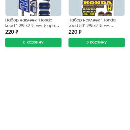
Набор наклеек "Honda
Набор наклеек "Honda
Lead " 295х215 мм. (черно-
Lead 50" 295х215 мм.
синий) (6 шт.)
(черно-жёлтый) (20 шт.)
220 ₽
220 ₽
в корзину
в корзину