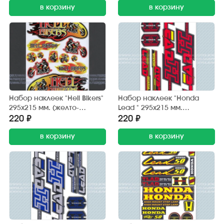
в корзину
в корзину
Набор наклеек "Hell Bikers"
Набор наклеек "Honda
295х215 мм. (желто-
Lead " 295х215 мм.
красный) 12 шт.
(красно-черный) (6 шт.)
220 ₽
220 ₽
в корзину
в корзину