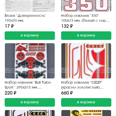
Бланк "Доверенность"
Набор наклеек "350"
195х70 мм.
100х73 мм. (белый с серой
окантовкой) 2 шт.
17 ₽
132 ₽
в корзину
в корзину
Набор наклеек "Bull Turbo
Набор наклеек "CEZET"
Sport " 295х215 мм.
(красно-золотистый)
(красно-черный) 15 шт.
370х380 мм. (10 шт.)
220 ₽
660 ₽
в корзину
в корзину