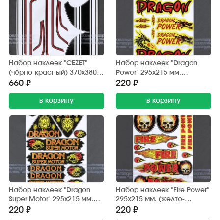
Набор наклеек "CEZET"
Набор наклеек "Dragon
(чёрно-красный) 370х380
Power" 295х215 мм.
мм. (10 шт.)
(красно-желтый) 12 шт.
660 ₽
220 ₽
в корзину
в корзину
Набор наклеек "Dragon
Набор наклеек "Fire Power"
Super Motor" 295х215 мм.
295х215 мм. (желто-
(черно-красный) 12 шт.
красный) 12 шт.
220 ₽
220 ₽