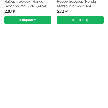
Набор наклеек "Honda
Набор наклеек "Honda
Lead " 295х215 мм. (черно-
Lead 50" 295х215 мм.
синий) (6 шт.)
(черно-жёлтый) (20 шт.)
220 ₽
220 ₽
в корзину
в корзину