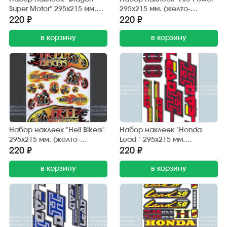
Super Motor" 295х215 мм.
295х215 мм. (желто-
(черно-красный) 12 шт.
красный) 12 шт.
220 ₽
220 ₽
в корзину
в корзину
Набор наклеек "Hell Bikers"
Набор наклеек "Honda
295х215 мм. (желто-
Lead " 295х215 мм.
красный) 12 шт.
(красно-черный) (6 шт.)
220 ₽
220 ₽
в корзину
в корзину