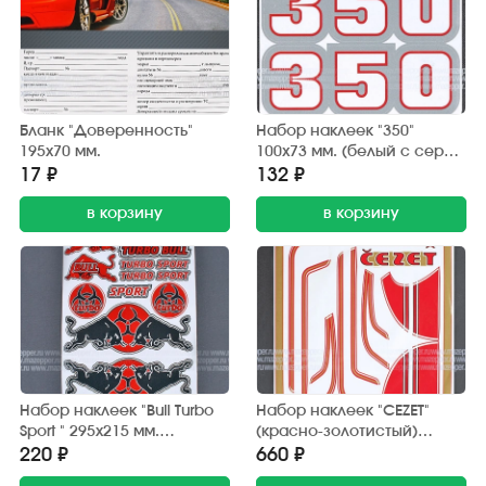
Бланк "Доверенность"
Набор наклеек "350"
195х70 мм.
100х73 мм. (белый с серой
окантовкой) 2 шт.
17 ₽
132 ₽
в корзину
в корзину
Набор наклеек "Bull Turbo
Набор наклеек "CEZET"
Sport " 295х215 мм.
(красно-золотистый)
(красно-черный) 15 шт.
370х380 мм. (10 шт.)
220 ₽
660 ₽