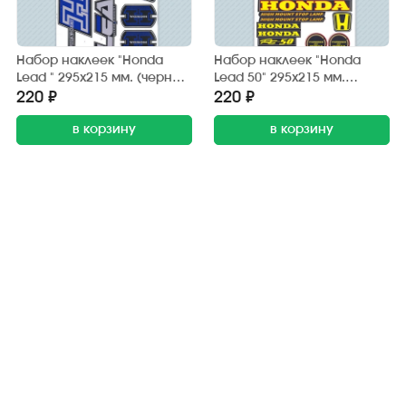
Набор наклеек "Honda
Набор наклеек "Honda
Lead " 295х215 мм. (черно-
Lead 50" 295х215 мм.
синий) (6 шт.)
(черно-жёлтый) (20 шт.)
220 ₽
220 ₽
в корзину
в корзину