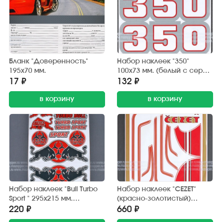
Бланк "Доверенность"
Набор наклеек "350"
195х70 мм.
100х73 мм. (белый с серой
окантовкой) 2 шт.
17 ₽
132 ₽
в корзину
в корзину
Набор наклеек "Bull Turbo
Набор наклеек "CEZET"
Sport " 295х215 мм.
(красно-золотистый)
(красно-черный) 15 шт.
370х380 мм. (10 шт.)
220 ₽
660 ₽