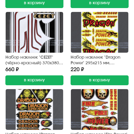
в корзину
в корзину
Набор наклеек "CEZET"
Набор наклеек "Dragon
(чёрно-красный) 370х380
Power" 295х215 мм.
мм. (10 шт.)
(красно-желтый) 12 шт.
660 ₽
220 ₽
в корзину
в корзину