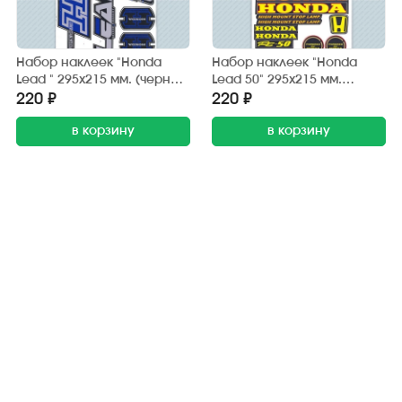
Набор наклеек "Honda
Набор наклеек "Honda
Lead " 295х215 мм. (черно-
Lead 50" 295х215 мм.
синий) (6 шт.)
(черно-жёлтый) (20 шт.)
220 ₽
220 ₽
в корзину
в корзину