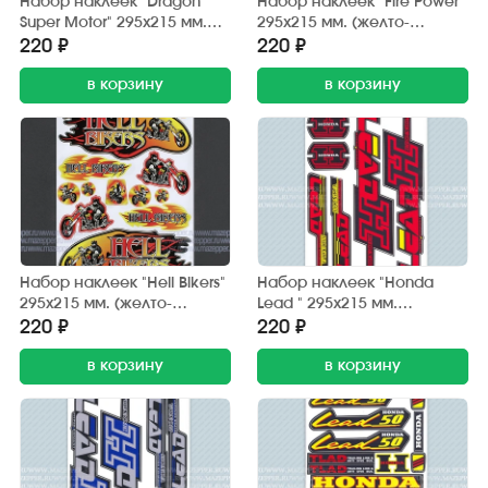
Набор наклеек "Dragon
Набор наклеек "Fire Power"
Super Motor" 295х215 мм.
295х215 мм. (желто-
(черно-красный) 12 шт.
красный) 12 шт.
220 ₽
220 ₽
в корзину
в корзину
Набор наклеек "Hell Bikers"
Набор наклеек "Honda
295х215 мм. (желто-
Lead " 295х215 мм.
красный) 12 шт.
(красно-черный) (6 шт.)
220 ₽
220 ₽
в корзину
в корзину