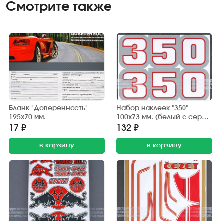
Смотрите также
Бланк "Доверенность"
Набор наклеек "350"
195х70 мм.
100х73 мм. (белый с серой
окантовкой) 2 шт.
17 ₽
132 ₽
в корзину
в корзину