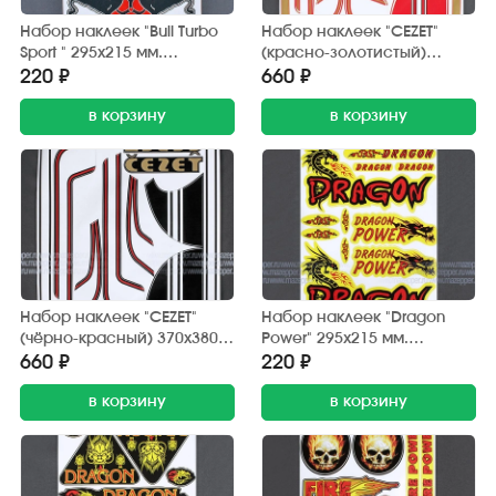
Набор наклеек "Bull Turbo
Набор наклеек "CEZET"
Sport " 295х215 мм.
(красно-золотистый)
(красно-черный) 15 шт.
370х380 мм. (10 шт.)
220 ₽
660 ₽
в корзину
в корзину
Набор наклеек "CEZET"
Набор наклеек "Dragon
(чёрно-красный) 370х380
Power" 295х215 мм.
мм. (10 шт.)
(красно-желтый) 12 шт.
660 ₽
220 ₽
в корзину
в корзину