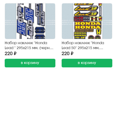
Набор наклеек "Honda
Набор наклеек "Honda
Lead " 295х215 мм. (черно-
Lead 50" 295х215 мм.
синий) (6 шт.)
(черно-жёлтый) (20 шт.)
220 ₽
220 ₽
в корзину
в корзину