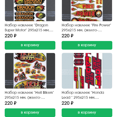
Набор наклеек "Dragon
Набор наклеек "Fire Power"
Super Motor" 295х215 мм.
295х215 мм. (желто-
(черно-красный) 12 шт.
красный) 12 шт.
220 ₽
220 ₽
в корзину
в корзину
Набор наклеек "Hell Bikers"
Набор наклеек "Honda
295х215 мм. (желто-
Lead " 295х215 мм.
красный) 12 шт.
(красно-черный) (6 шт.)
220 ₽
220 ₽
в корзину
в корзину