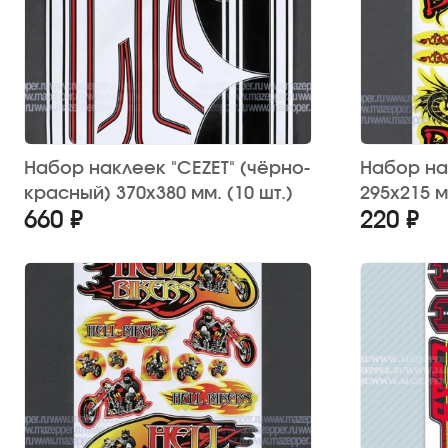
Набор наклеек "CEZET" (чёрно-
Набор на
красный) 370х380 мм. (10 шт.)
295х215 
660 ₽
220 ₽
12 шт.