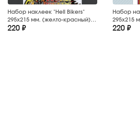
Набор наклеек "Hell Bikers"
Набор на
295х215 мм. (желто-красный)
295х215 
220 ₽
220 ₽
12 шт.
(6 шт.)