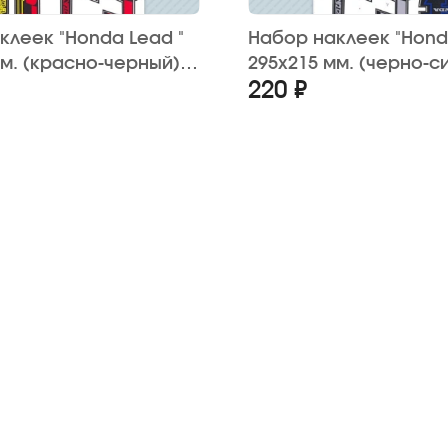
клеек "Honda Lead "
Набор наклеек "Hond
мм. (красно-черный)
295х215 мм. (черно-си
220 ₽
шт.)