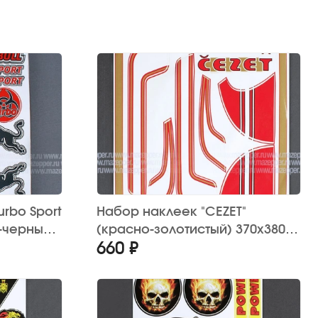
urbo Sport
Набор наклеек "CEZET"
о-черный)
(красно-золотистый) 370х380
660 ₽
мм. (10 шт.)