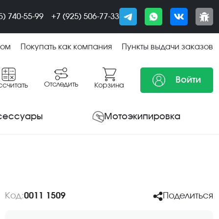
5) 740-55-99
+7 (925) 506-77-33
том
Покупать как компания
Пункты выдачи заказов
Войти
Отследить
ссчитать
Корзина
сессуары
Мотоэкипировка
Код:
0011 1509
Поделиться