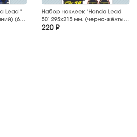
a Lead "
Набор наклеек "Honda Lead
ний) (6
50" 295х215 мм. (черно-жёлтый)
220 ₽
(20 шт.)