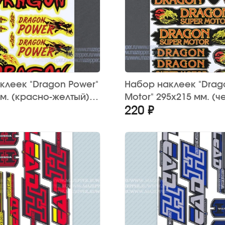
клеек "Dragon Power"
Набор наклеек "Drag
мм. (красно-желтый)
Motor" 295х215 мм. (ч
220 ₽
красный) 12 шт.