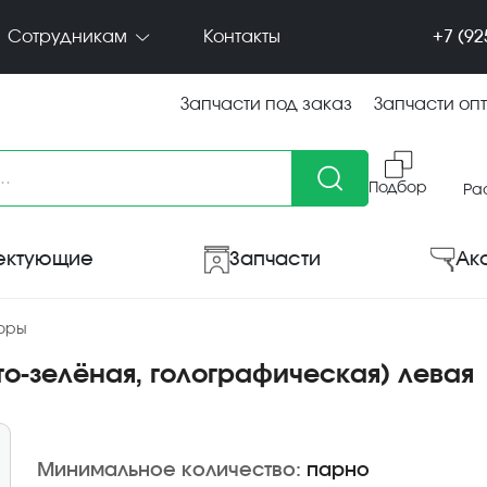
+7 (92
Сотрудникам
Контакты
Запчасти под заказ
Запчасти оп
Подбор
Ра
ектующие
Запчасти
Ак
боры
то-зелёная, голографическая) левая
Минимальное количество:
парно