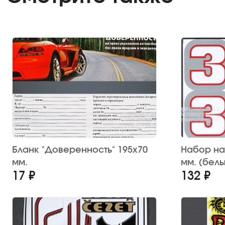
Бланк "Доверенность" 195х70
Набор нак
мм.
мм. (бел
17 ₽
132 ₽
окантовко