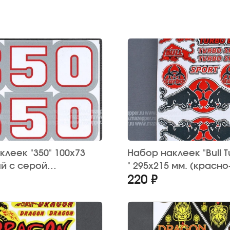
леек "350" 100х73
Набор наклеек "Bull T
ый с серой
" 295х215 мм. (красн
220 ₽
й) 2 шт.
15 шт.