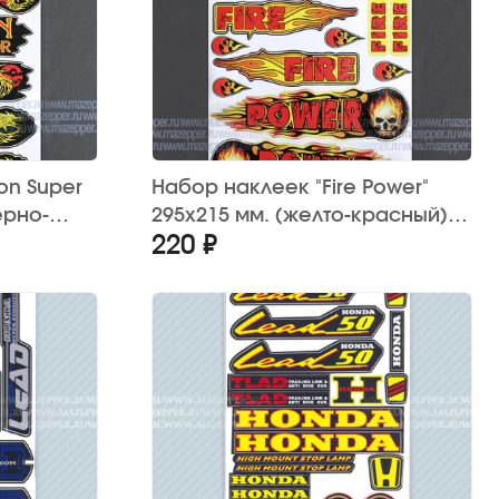
on Super
Набор наклеек "Fire Power"
ерно-
295х215 мм. (желто-красный)
220 ₽
12 шт.