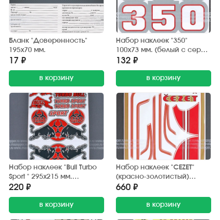
Бланк "Доверенность"
Набор наклеек "350"
195х70 мм.
100х73 мм. (белый с серой
окантовкой) 2 шт.
17 ₽
132 ₽
в корзину
в корзину
Набор наклеек "Bull Turbo
Набор наклеек "CEZET"
Sport " 295х215 мм.
(красно-золотистый)
(красно-черный) 15 шт.
370х380 мм. (10 шт.)
220 ₽
660 ₽
в корзину
в корзину