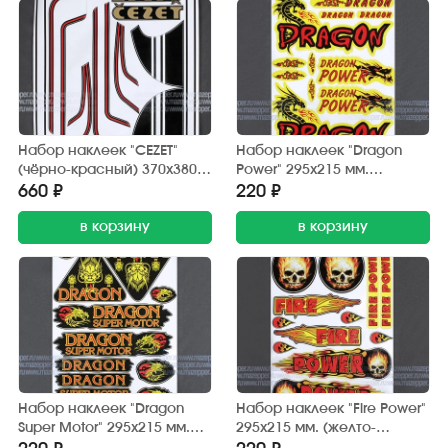
Набор наклеек "CEZET"
Набор наклеек "Dragon
(чёрно-красный) 370х380
Power" 295х215 мм.
мм. (10 шт.)
(красно-желтый) 12 шт.
660 ₽
220 ₽
в корзину
в корзину
Набор наклеек "Dragon
Набор наклеек "Fire Power"
Super Motor" 295х215 мм.
295х215 мм. (желто-
(черно-красный) 12 шт.
красный) 12 шт.