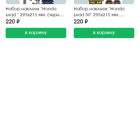
Набор наклеек "Honda
Набор наклеек "Honda
Lead " 295х215 мм. (черно-
Lead 50" 295х215 мм.
синий) (6 шт.)
(черно-жёлтый) (20 шт.)
220 ₽
220 ₽
в корзину
в корзину