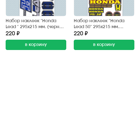
Набор наклеек "Honda
Набор наклеек "Honda
Lead " 295х215 мм. (черно-
Lead 50" 295х215 мм.
синий) (6 шт.)
(черно-жёлтый) (20 шт.)
220 ₽
220 ₽
в корзину
в корзину