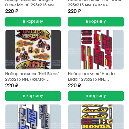
Super Motor" 295х215 мм.
295х215 мм. (желто-
(черно-красный) 12 шт.
красный) 12 шт.
220 ₽
220 ₽
в корзину
в корзину
Набор наклеек "Hell Bikers"
Набор наклеек "Honda
295х215 мм. (желто-
Lead " 295х215 мм.
красный) 12 шт.
(красно-черный) (6 шт.)
220 ₽
220 ₽
в корзину
в корзину