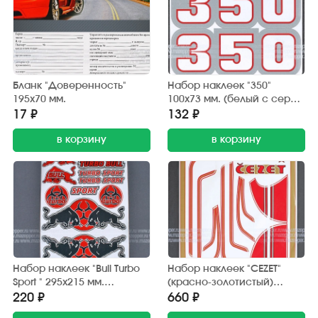
Бланк "Доверенность"
Набор наклеек "350"
195х70 мм.
100х73 мм. (белый с серой
окантовкой) 2 шт.
17 ₽
132 ₽
в корзину
в корзину
Набор наклеек "Bull Turbo
Набор наклеек "CEZET"
Sport " 295х215 мм.
(красно-золотистый)
(красно-черный) 15 шт.
370х380 мм. (10 шт.)
220 ₽
660 ₽