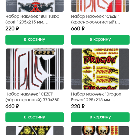
Набор наклеек "Bull Turbo
Набор наклеек "CEZET"
Sport " 295х215 мм.
(красно-золотистый)
(красно-черный) 15 шт.
370х380 мм. (10 шт.)
220 ₽
660 ₽
в корзину
в корзину
Набор наклеек "CEZET"
Набор наклеек "Dragon
(чёрно-красный) 370х380
Power" 295х215 мм.
мм. (10 шт.)
(красно-желтый) 12 шт.
660 ₽
220 ₽
в корзину
в корзину