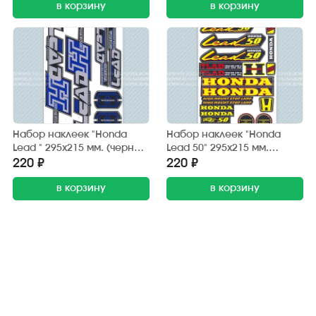
в корзину
в корзину
Набор наклеек "Honda
Набор наклеек "Honda
Lead " 295х215 мм. (черно-
Lead 50" 295х215 мм.
синий) (6 шт.)
(черно-жёлтый) (20 шт.)
220 ₽
220 ₽
в корзину
в корзину