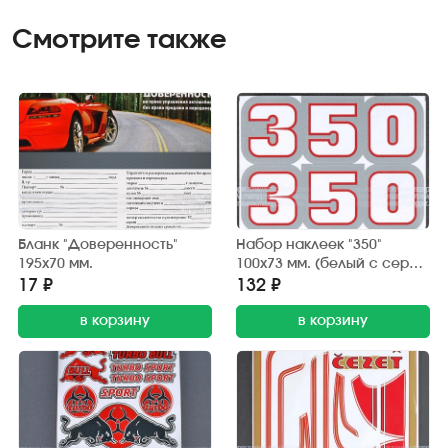
Смотрите также
Бланк "Доверенность"
Набор наклеек "350"
195х70 мм.
100х73 мм. (белый с серой
окантовкой) 2 шт.
17 ₽
132 ₽
в корзину
в корзину