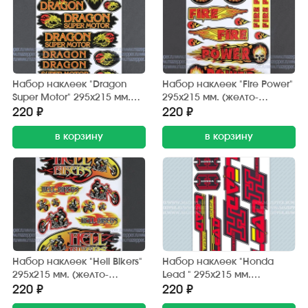
Набор наклеек "Dragon
Набор наклеек "Fire Power"
Super Motor" 295х215 мм.
295х215 мм. (желто-
(черно-красный) 12 шт.
красный) 12 шт.
220 ₽
220 ₽
в корзину
в корзину
Набор наклеек "Hell Bikers"
Набор наклеек "Honda
295х215 мм. (желто-
Lead " 295х215 мм.
красный) 12 шт.
(красно-черный) (6 шт.)
220 ₽
220 ₽