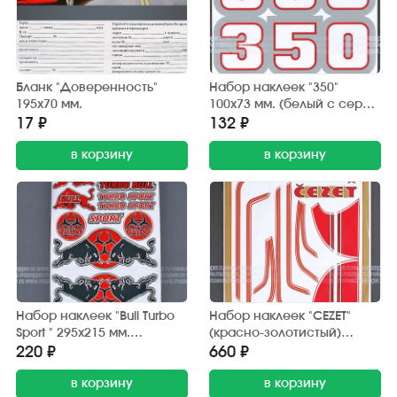
Бланк "Доверенность"
Набор наклеек "350"
195х70 мм.
100х73 мм. (белый с серой
окантовкой) 2 шт.
17 ₽
132 ₽
в корзину
в корзину
Набор наклеек "Bull Turbo
Набор наклеек "CEZET"
Sport " 295х215 мм.
(красно-золотистый)
(красно-черный) 15 шт.
370х380 мм. (10 шт.)
220 ₽
660 ₽
в корзину
в корзину