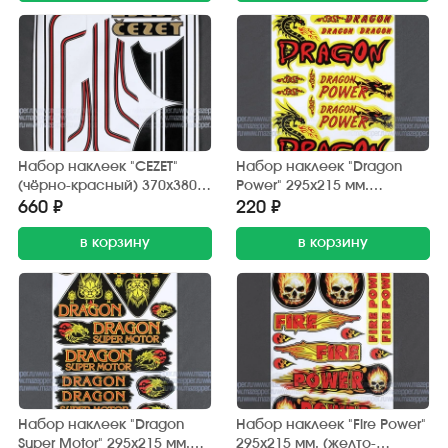
Набор наклеек "CEZET"
Набор наклеек "Dragon
(чёрно-красный) 370х380
Power" 295х215 мм.
мм. (10 шт.)
(красно-желтый) 12 шт.
660 ₽
220 ₽
в корзину
в корзину
Набор наклеек "Dragon
Набор наклеек "Fire Power"
Super Motor" 295х215 мм.
295х215 мм. (желто-