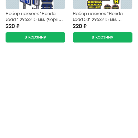
Набор наклеек "Honda
Набор наклеек "Honda
Lead " 295х215 мм. (черно-
Lead 50" 295х215 мм.
синий) (6 шт.)
(черно-жёлтый) (20 шт.)
220 ₽
220 ₽
в корзину
в корзину