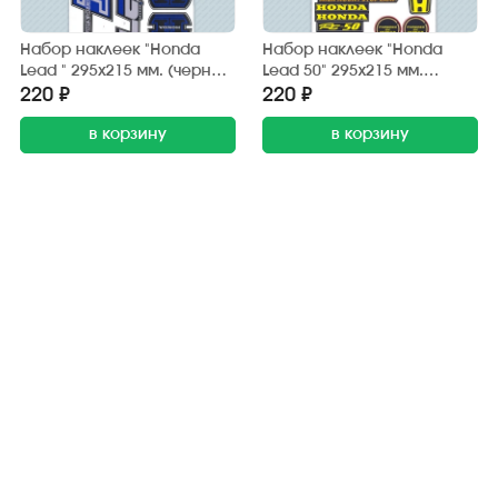
Набор наклеек "Honda
Набор наклеек "Honda
Lead " 295х215 мм. (черно-
Lead 50" 295х215 мм.
синий) (6 шт.)
(черно-жёлтый) (20 шт.)
220 ₽
220 ₽
в корзину
в корзину