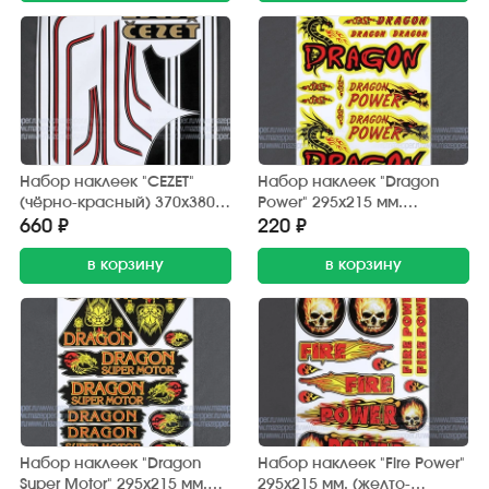
Набор наклеек "CEZET"
Набор наклеек "Dragon
(чёрно-красный) 370х380
Power" 295х215 мм.
мм. (10 шт.)
(красно-желтый) 12 шт.
660 ₽
220 ₽
в корзину
в корзину
Набор наклеек "Dragon
Набор наклеек "Fire Power"
Super Motor" 295х215 мм.
295х215 мм. (желто-