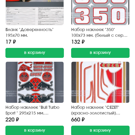
Бланк "Доверенность"
Набор наклеек "350"
195х70 мм.
100х73 мм. (белый с серой
окантовкой) 2 шт.
17 ₽
132 ₽
в корзину
в корзину
Набор наклеек "Bull Turbo
Набор наклеек "CEZET"
Sport " 295х215 мм.
(красно-золотистый)
(красно-черный) 15 шт.
370х380 мм. (10 шт.)
220 ₽
660 ₽
в корзину
в корзину