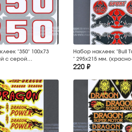
леек "350" 100х73
Набор наклеек "Bull T
ый с серой
" 295х215 мм. (красн
220 ₽
й) 2 шт.
15 шт.