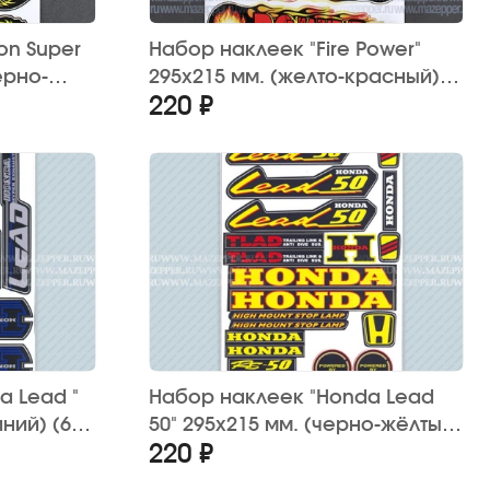
on Super
Набор наклеек "Fire Power"
ерно-
295х215 мм. (желто-красный)
220 ₽
12 шт.
a Lead "
Набор наклеек "Honda Lead
ний) (6
50" 295х215 мм. (черно-жёлтый)
220 ₽
(20 шт.)