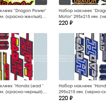
клеек "Dragon Power"
Набор наклеек "Drag
мм. (красно-желтый)
Motor" 295х215 мм. (ч
220 ₽
красный) 12 шт.
клеек "Honda Lead "
Набор наклеек "Hond
мм. (красно-черный)
295х215 мм. (черно-си
220 ₽
шт.)