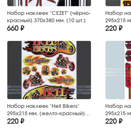
Набор наклеек "CEZET" (чёрно-
Набор на
красный) 370х380 мм. (10 шт.)
295х215 
660 ₽
220 ₽
12 шт.
Набор наклеек "Hell Bikers"
Набор на
295х215 мм. (желто-красный)
295х215 
220 ₽
220 ₽
12 шт.
(6 шт.)