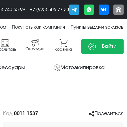
5) 740-55-99
+7 (925) 506-77-33
том
Покупать как компания
Пункты выдачи заказов
Войти
Отследить
ссчитать
Корзина
сессуары
Мотоэкипировка
Код:
0011 1537
Поделиться