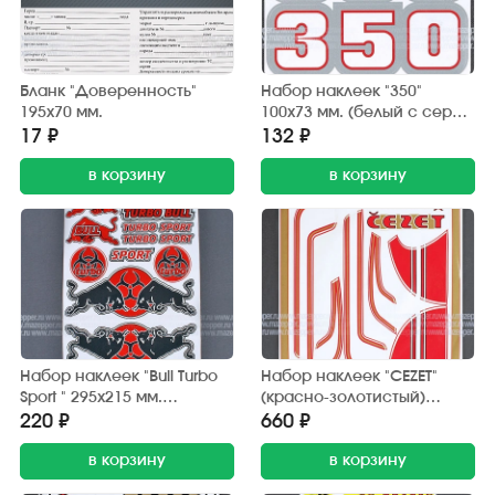
Бланк "Доверенность"
Набор наклеек "350"
195х70 мм.
100х73 мм. (белый с серой
окантовкой) 2 шт.
17 ₽
132 ₽
в корзину
в корзину
Набор наклеек "Bull Turbo
Набор наклеек "CEZET"
Sport " 295х215 мм.
(красно-золотистый)
(красно-черный) 15 шт.
370х380 мм. (10 шт.)
220 ₽
660 ₽
в корзину
в корзину