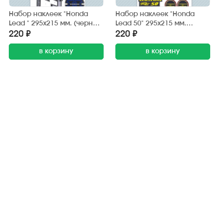
Набор наклеек "Honda
Набор наклеек "Honda
Lead " 295х215 мм. (черно-
Lead 50" 295х215 мм.
синий) (6 шт.)
(черно-жёлтый) (20 шт.)
220 ₽
220 ₽
в корзину
в корзину