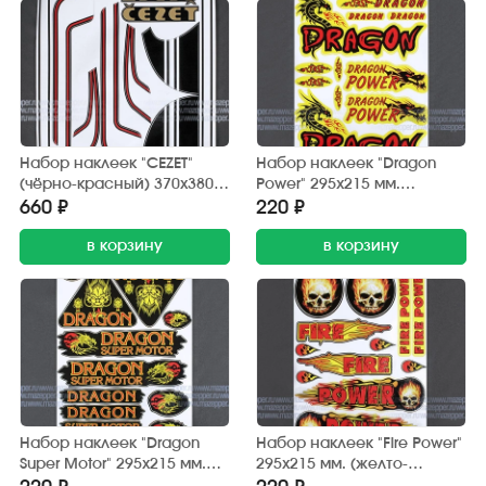
Набор наклеек "CEZET"
Набор наклеек "Dragon
(чёрно-красный) 370х380
Power" 295х215 мм.
мм. (10 шт.)
(красно-желтый) 12 шт.
660 ₽
220 ₽
в корзину
в корзину
Набор наклеек "Dragon
Набор наклеек "Fire Power"
Super Motor" 295х215 мм.
295х215 мм. (желто-
(черно-красный) 12 шт.
красный) 12 шт.